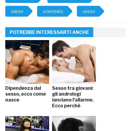
salute
scienziato
sesso
POTREBBE INTERESSARTI ANCHE
Dipendenza dal
Sesso tra giovani:
sesso, ecco come
gli andrologi
nasce
lanciano l’allarme.
Ecco perché