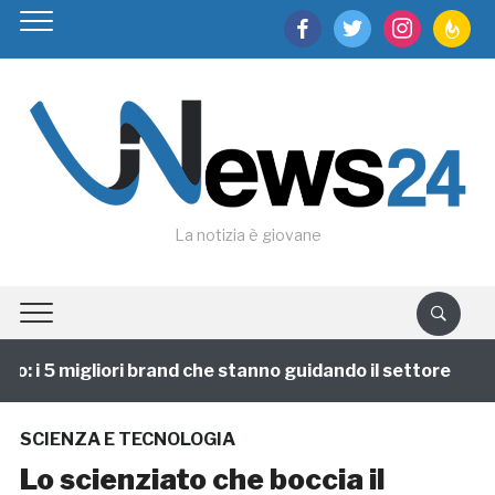
facebook
twitter
instagram
feedburn
La notizia è giovane
: i 5 migliori brand che stanno guidando il settore
1
SCIENZA E TECNOLOGIA
Lo scienziato che boccia il