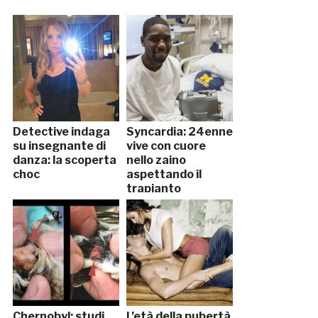
Detective indaga
Syncardia: 24enne
su insegnante di
vive con cuore
danza: la scoperta
nello zaino
choc
aspettando il
trapianto
Chernobyl: studi
L’età della pubertà