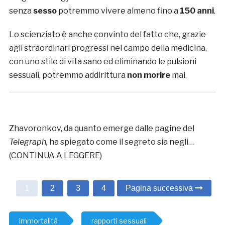
senza
sesso
potremmo vivere almeno fino a
150 anni
.
Lo scienziato è anche convinto del fatto che, grazie
agli straordinari progressi nel campo della medicina,
con uno stile di vita sano ed eliminando le pulsioni
sessuali, potremmo addirittura
non morire
mai.
Zhavoronkov, da quanto emerge dalle pagine del
Telegraph,
ha spiegato come il segreto sia negli…
(CONTINUA A LEGGERE)
1
2
3
4
Pagina successiva
immortalità
rapporti sessuali