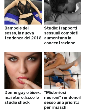
Bambole del
Studio: i rapporti
sesso, la nuova
sessuali completi
tendenza del 2016
aumentano la
concentrazione
Donne gay o bisex,
“Misteriosi
mai etero. Ecco lo
neuroni” rendono il
studio shock
sesso una priorità
per i maschi