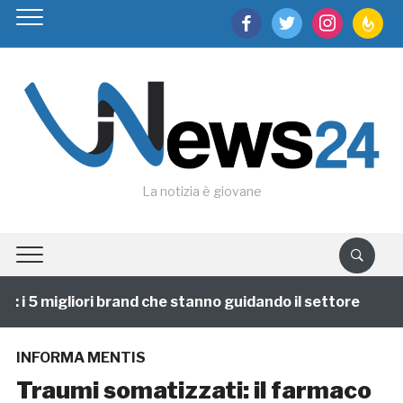
facebook
twitter
instagram
feedburn
La notizia è giovane
i 5 migliori brand che stanno guidando il settore
1 
INFORMA MENTIS
Traumi somatizzati: il farmaco