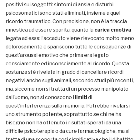
positivi sui soggetti: sintomi di ansia e disturbi
psicosomatici sono stati eliminati, insieme a quel
ricordo traumatico. Con precisione, non è la traccia
mnestica ad essere sparita, quanto la
carica emotiva
legata ad essa: l’accaduto viene rievocato molto meno
dolorosamente e spariscono tutte le conseguenze di
quest’arousal emotivo che prima era legato
consciamente ed inconsciamente al ricordo. Questa
sostanza si è rivelata in grado di cancellare ricordi
negativi anche sugli animali, secondo studi più recenti,
ma, siccome non si tratta di un processo manipolato
dall’uomo, non si conoscono i
limiti
di
quest’interferenza sulla memoria. Potrebbe rivelarsi
uno strumento potente, soprattutto se chi ne ha
bisogno non ha ottenuto i risultati sperati da una
difficile psicoterapia o da cure farmacologiche, ma si
tratta di una scoperta così significativa che il dibattito