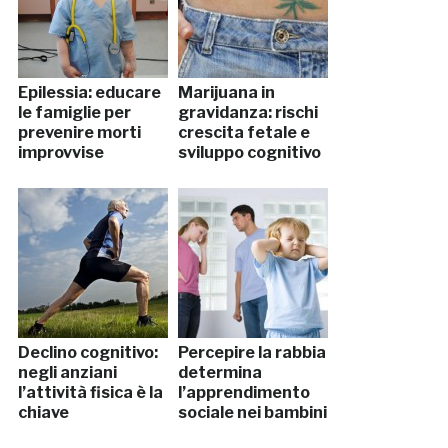
Epilessia: educare
Marijuana in
le famiglie per
gravidanza: rischi
prevenire morti
crescita fetale e
improvvise
sviluppo cognitivo
Declino cognitivo:
Percepire la rabbia
negli anziani
determina
l’attività fisica è la
l’apprendimento
chiave
sociale nei bambini