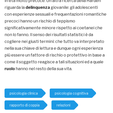
in età molto precoce. Un’altra ricerca della Harden
riguarda la
delinquenza
giovanile: gli adolescenti
con esperienze sessuali e frequentazioni romantiche
precoci hanno un rischio di teppismo
significativamente minore rispetto ai coetanei che
non lo fanno. Il senso dei risultati statistici è da
cogliere nei giusti termini: che tutto va interpretato
nella sua chiave di lettura e dunque ogni esperienza
più essere un fattore di rischio o protettivo in base a
come il soggetto reagisce a tali situazioni ed a quale
ruolo
hanno nel resto della sua vita.
psicologia clinica
psicologia cognitiva
rapporto di coppia
relazioni