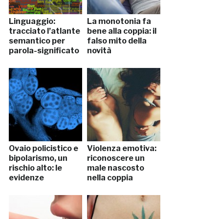
Linguaggio:
La monotonia fa
tracciato l’atlante
bene alla coppia: il
semantico per
falso mito della
parola-significato
novità
Ovaio policistico e
Violenza emotiva:
bipolarismo, un
riconoscere un
rischio alto: le
male nascosto
evidenze
nella coppia