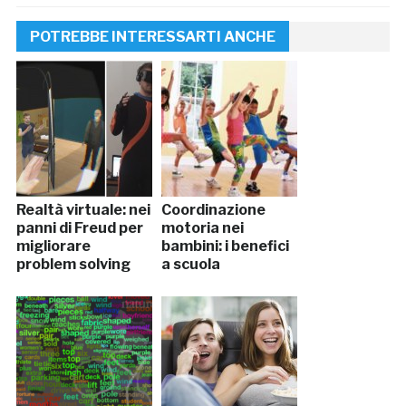
POTREBBE INTERESSARTI ANCHE
Realtà virtuale: nei
Coordinazione
panni di Freud per
motoria nei
migliorare
bambini: i benefici
problem solving
a scuola