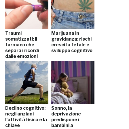
Traumi
Marijuana in
somatizzati: il
gravidanza: rischi
farmaco che
crescita fetale e
separa i ricordi
sviluppo cognitivo
dalle emozioni
Declino cognitivo:
Sonno, la
negli anziani
deprivazione
l’attività fisica è la
predispone i
chiave
bambini a