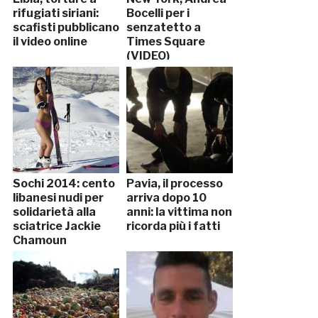
rifugiati siriani:
Bocelli per i
scafisti pubblicano
senzatetto a
il video online
Times Square
(VIDEO)
Sochi 2014: cento
Pavia, il processo
libanesi nudi per
arriva dopo 10
solidarietà alla
anni: la vittima non
sciatrice Jackie
ricorda più i fatti
Chamoun