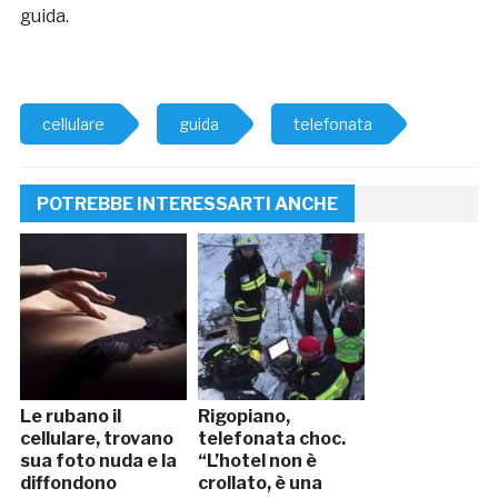
guida.
cellulare
guida
telefonata
POTREBBE INTERESSARTI ANCHE
Le rubano il
Rigopiano,
cellulare, trovano
telefonata choc.
sua foto nuda e la
“L’hotel non è
diffondono
crollato, è una