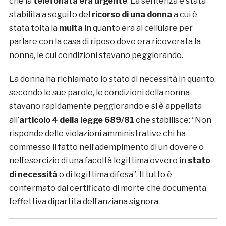
che la
telefonata era urgente
. La sentenza è stata
stabilita a seguito del
ricorso di una donna
a cui è
stata tolta la
multa
in quanto era al cellulare per
parlare con la casa di riposo dove era ricoverata la
nonna, le cui condizioni stavano peggiorando.
La donna ha richiamato lo stato di necessità in quanto,
secondo le sue parole, le condizioni della nonna
stavano rapidamente peggiorando e si è appellata
all’
articolo 4 della legge 689/81
che stabilisce: “Non
risponde delle violazioni amministrative chi ha
commesso il fatto nell’adempimento di un dovere o
nell’esercizio di una facoltà legittima ovvero in
stato
di necessità
o di legittima difesa”. Il tutto è
confermato dal certificato di morte che documenta
l’effettiva dipartita dell’anziana signora.