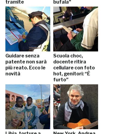
tramite
bufala”
WhatsApp.
Tredicenne tenta
il suicidio
Guidare senza
Scuola choc,
patente non sarà
docente ritira
più reato. Ecco le
cellulare con foto
novità
hot, genitori: “È
furto”
Libia, torture a
New York, Andrea