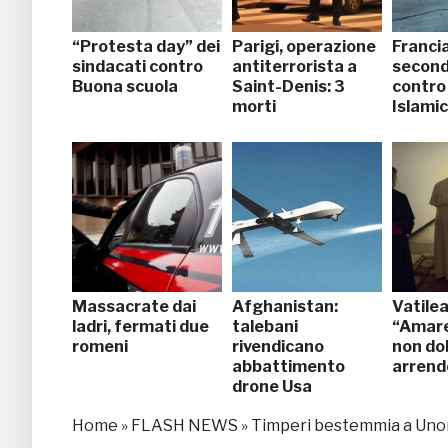
“Protesta day” dei
Parigi, operazione
Francia
sindacati contro
antiterrorista a
second
Buona scuola
Saint-Denis: 3
contro
morti
Islami
Massacrate dai
Afghanistan:
Vatilea
ladri, fermati due
talebani
“Amare
romeni
rivendicano
non do
abbattimento
arrend
drone Usa
Home
»
FLASH NEWS
»
Timperi bestemmia a Unoma