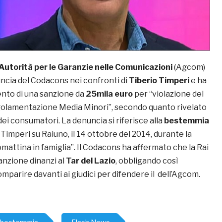
Autorità per le Garanzie nelle Comunicazioni
(Agcom)
uncia del Codacons nei confronti di
Tiberio Timperi
e ha
ento di una sanzione da
25mila euro
per “violazione del
golamentazione Media Minori”, secondo quanto rivelato
dei consumatori. La denuncia si riferisce alla
bestemmia
 Timperi su Raiuno, il 14 ottobre del 2014, durante la
attina in famiglia”. Il Codacons ha affermato che la Rai
anzione dinanzi al
Tar del Lazio
, obbligando così
omparire davanti ai giudici per difendere il dell’Agcom.