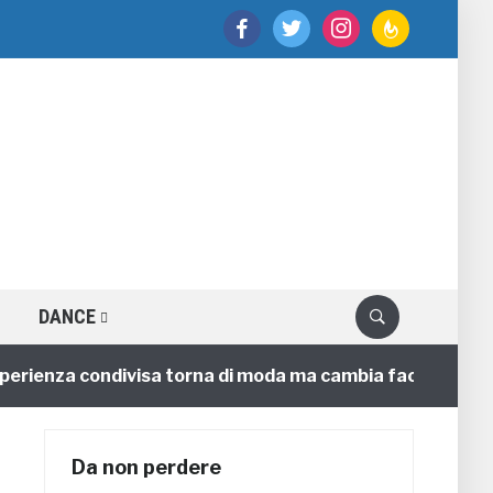
facebook
twitter
instagram
feedburner
DANCE
ienza condivisa torna di moda ma cambia faccia
4 an
Da non perdere