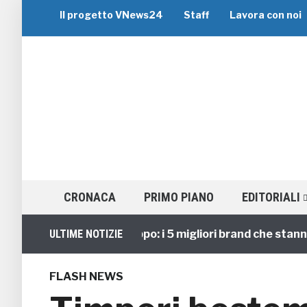
Il progetto VNews24
Staff
Lavora con noi
CRONACA
PRIMO PIANO
EDITORIALI
Viaggi di Gruppo: i 5 migliori brand che stanno gu
ULTIME NOTIZIE
FLASH NEWS