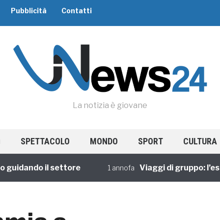
Pubblicità
Contatti
La notizia è giovane
SPETTACOLO
MONDO
SPORT
CULTURA
idando il settore
Viaggi di gruppo: l’esper
1 annofa