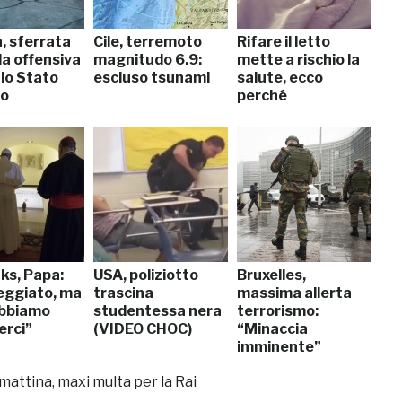
, sferrata
Cile, terremoto
Rifare il letto
a offensiva
magnitudo 6.9:
mette a rischio la
 lo Stato
escluso tsunami
salute, ecco
co
perché
ks, Papa:
USA, poliziotto
Bruxelles,
ggiato, ma
trascina
massima allerta
bbiamo
studentessa nera
terrorismo:
erci”
(VIDEO CHOC)
“Minaccia
imminente”
ttina, maxi multa per la Rai