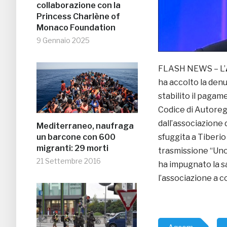
collaborazione con la
Princess Charlène of
Monaco Foundation
9 Gennaio 2025
FLASH NEWS – L’
ha accolto la den
stabilito il pagam
Codice di Autore
dall’associazione 
Mediterraneo, naufraga
sfuggita a Tiberio
un barcone con 600
migranti: 29 morti
trasmissione “Unom
21 Settembre 2016
ha impugnato la s
l’associazione a c