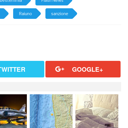
bestemmia
Flash News
Raiuno
sanzione
TWITTER
GOOGLE+