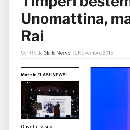
Timperi beste
Unomattina, max
Rai
Scritto da
Giulia Nervo
il
1 Novembre 2015
More in FLASH NEWS:
Guvet e la sua