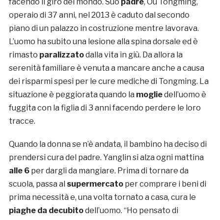
facendo il giro del mondo. Suo
padre
, Ou Tongming,
operaio di 37 anni, nel 2013 è caduto dal secondo
piano di un palazzo in costruzione mentre lavorava.
L’uomo ha subito una lesione alla spina dorsale ed è
rimasto
paralizzato
dalla vita in giù. Da allora la
serenità familiare è venuta a mancare anche a causa
dei risparmi spesi per le cure mediche di Tongming. La
situazione è peggiorata quando la
moglie
dell’uomo è
fuggita con la figlia di 3 anni facendo perdere le loro
tracce.
Quando la donna se n’è andata, il bambino ha deciso di
prendersi cura del padre. Yanglin si alza ogni mattina
alle 6
per dargli da mangiare. Prima di tornare da
scuola, passa al
supermercato
per comprare i beni di
prima necessità e, una volta tornato a casa, cura le
piaghe da decubito
dell’uomo. “Ho pensato di