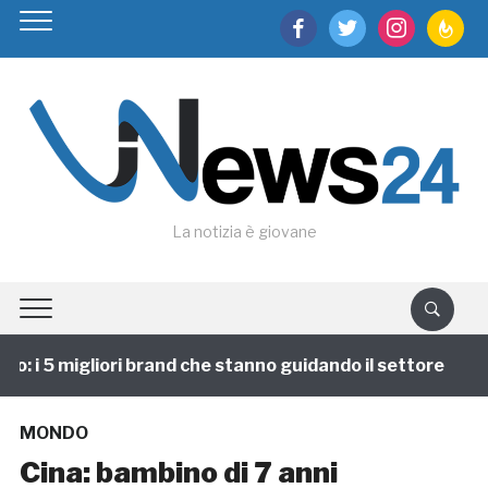
facebook
twitter
instagram
feedburn
La notizia è giovane
 i 5 migliori brand che stanno guidando il settore
1
MONDO
Cina: bambino di 7 anni