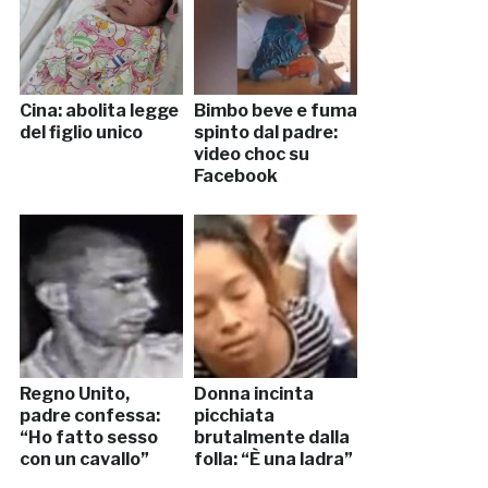
Cina: abolita legge
Bimbo beve e fuma
del figlio unico
spinto dal padre:
video choc su
Facebook
Regno Unito,
Donna incinta
padre confessa:
picchiata
“Ho fatto sesso
brutalmente dalla
con un cavallo”
folla: “È una ladra”