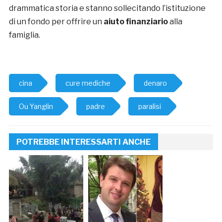
drammatica storia e stanno sollecitando l’istituzione
di un fondo per offrire un
aiuto finanziario
alla
famiglia.
cina
cure mediche
denaro
Ou Yanglin
padre
paralisi
POTREBBE INTERESSARTI ANCHE