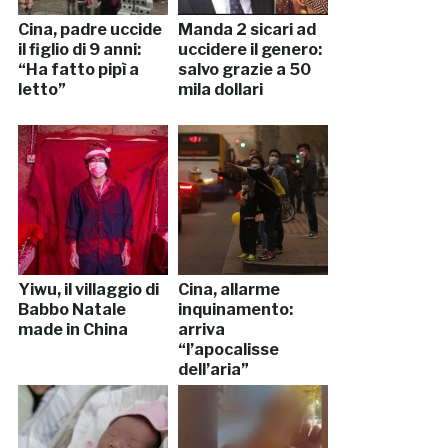
Cina, padre uccide
Manda 2 sicari ad
il figlio di 9 anni:
uccidere il genero:
“Ha fatto pipì a
salvo grazie a 50
letto”
mila dollari
Yiwu, il villaggio di
Cina, allarme
Babbo Natale
inquinamento:
made in China
arriva
“l’apocalisse
dell’aria”