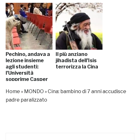
Pechino, andava a
Il più anziano
lezione insieme
jihadista dell’Isis
agli studenti:
terrorizza la Cina
l’Università
sopprime Casper
Home
»
MONDO
»
Cina: bambino di 7 anni accudisce
padre paralizzato