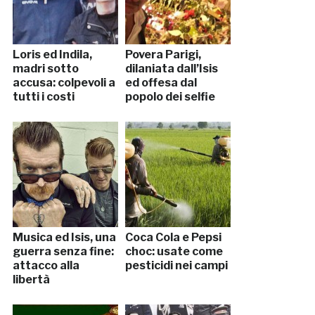
Loris ed Indila,
Povera Parigi,
madri sotto
dilaniata dall’Isis
accusa: colpevoli a
ed offesa dal
tutti i costi
popolo dei selfie
Musica ed Isis, una
Coca Cola e Pepsi
guerra senza fine:
choc: usate come
attacco alla
pesticidi nei campi
libertà