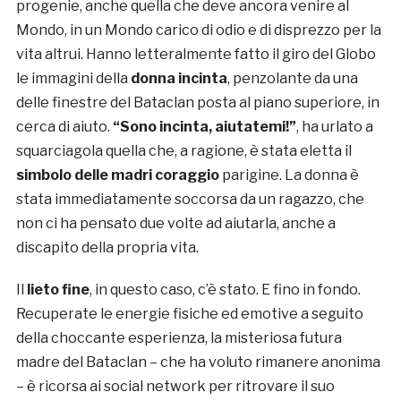
progenie, anche quella che deve ancora venire al
Mondo, in un Mondo carico di odio e di disprezzo per la
vita altrui. Hanno letteralmente fatto il giro del Globo
le immagini della
donna incinta
, penzolante da una
delle finestre del Bataclan posta al piano superiore, in
cerca di aiuto.
“Sono incinta, aiutatemi!”
, ha urlato a
squarciagola quella che, a ragione, è stata eletta il
simbolo delle madri coraggio
parigine. La donna è
stata immediatamente soccorsa da un ragazzo, che
non ci ha pensato due volte ad aiutarla, anche a
discapito della propria vita.
Il
lieto fine
, in questo caso, c’è stato. E fino in fondo.
Recuperate le energie fisiche ed emotive a seguito
della choccante esperienza, la misteriosa futura
madre del Bataclan – che ha voluto rimanere anonima
– è ricorsa ai social network per ritrovare il suo