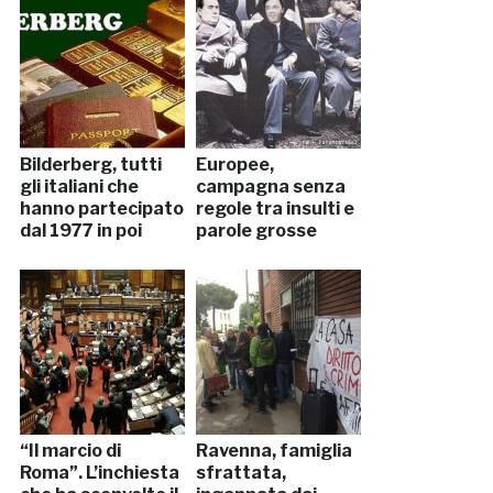
Bilderberg, tutti
Europee,
gli italiani che
campagna senza
hanno partecipato
regole tra insulti e
dal 1977 in poi
parole grosse
“Il marcio di
Ravenna, famiglia
Roma”. L’inchiesta
sfrattata,