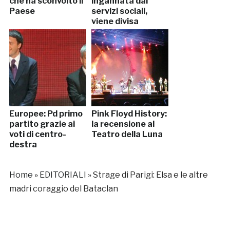
che ha sconvolto il
ingannata dai
Paese
servizi sociali,
viene divisa
Europee: Pd primo
Pink Floyd History:
partito grazie ai
la recensione al
voti di centro-
Teatro della Luna
destra
Home
»
EDITORIALI
»
Strage di Parigi: Elsa e le altre
madri coraggio del Bataclan