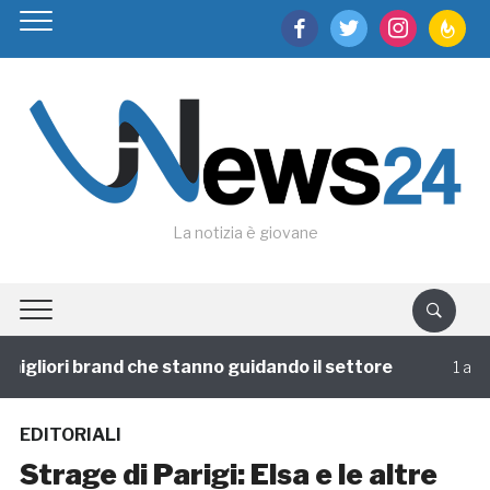
facebook
twitter
instagram
feedburn
La notizia è giovane
igliori brand che stanno guidando il settore
1 annofa
EDITORIALI
Strage di Parigi: Elsa e le altre