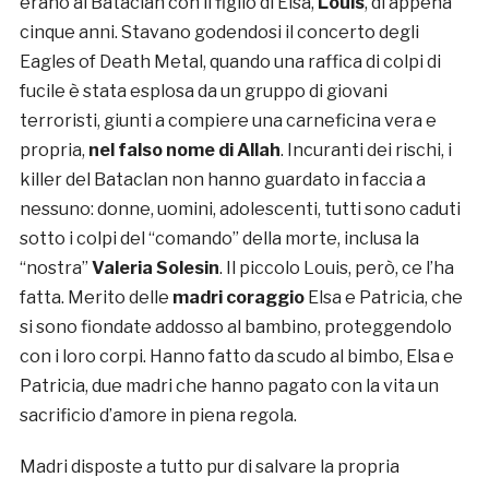
erano al Bataclan con il figlio di Elsa,
Louis
, di appena
cinque anni. Stavano godendosi il concerto degli
Eagles of Death Metal, quando una raffica di colpi di
fucile è stata esplosa da un gruppo di giovani
terroristi, giunti a compiere una carneficina vera e
propria,
nel falso nome di Allah
. Incuranti dei rischi, i
killer del Bataclan non hanno guardato in faccia a
nessuno: donne, uomini, adolescenti, tutti sono caduti
sotto i colpi del “comando” della morte, inclusa la
“nostra”
Valeria Solesin
. Il piccolo Louis, però, ce l’ha
fatta. Merito delle
madri coraggio
Elsa e Patricia, che
si sono fiondate addosso al bambino, proteggendolo
con i loro corpi. Hanno fatto da scudo al bimbo, Elsa e
Patricia, due madri che hanno pagato con la vita un
sacrificio d’amore in piena regola.
Madri disposte a tutto pur di salvare la propria