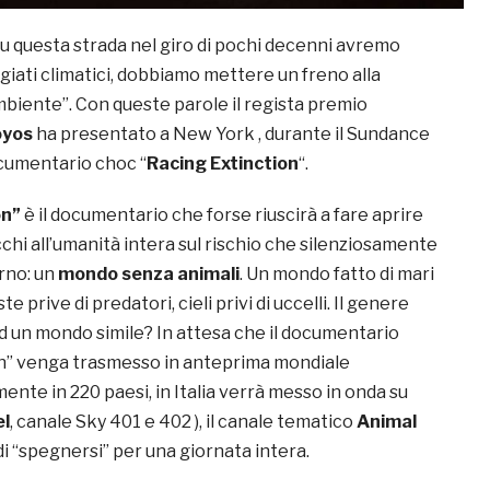
u questa strada nel giro di pochi decenni avremo
fugiati climatici, dobbiamo mettere un freno alla
mbiente”. Con queste parole il regista premio
oyos
ha presentato a New York , durante il Sundance
documentario choc “
Racing Extinction
“.
on”
è il documentario che forse riuscirà a fare aprire
occhi all’umanità intera sul rischio che silenziosamente
rno: un
mondo senza animali
. Un mondo fatto di mari
ste prive di predatori, cieli privi di uccelli. Il genere
 un mondo simile? In attesa che il documentario
n” venga trasmesso in anteprima mondiale
te in 220 paesi, in Italia verrà messo in onda su
el
, canale Sky 401 e 402 ), il canale tematico
Animal
i “spegnersi” per una giornata intera.