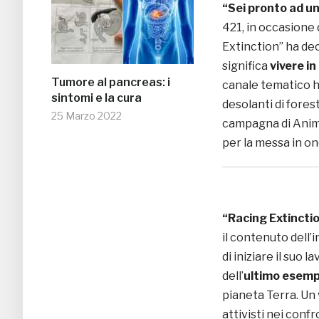
“Sei pronto ad u
421, in occasione
Extinction” ha dec
significa
vivere i
Tumore al pancreas: i
canale tematico 
sintomi e la cura
desolanti di fores
25 Marzo 2022
campagna di Anima
per la messa in o
“Racing Extincti
il contenuto dell’
di iniziare il suo
dell’
ultimo esempl
pianeta Terra. Un 
attivisti nei confr