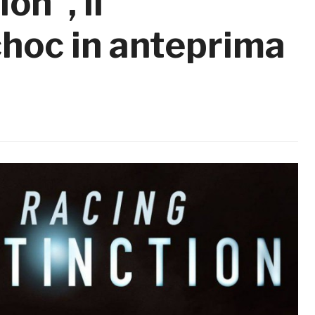
on”, il
hoc in anteprima