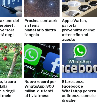
azione del
Proxima centauri:
Apple Watch,
erpine1:
sistema
parte la
verso la
planetario dietro
prevendita online:
tà negli
l’angolo
attese fino ad
agosto
, la cura
Nuovo record per
Stare senza
dalla
WhatsApp: 800
Facebook e
ia degli
milioni di utenti
WhatsApp genera
di mele
attivi al mese
astinenza come le
droghe