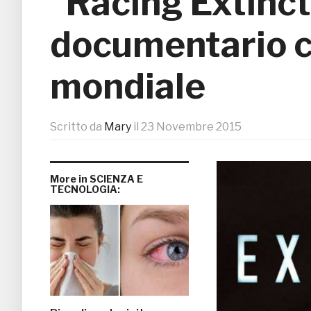
“Racing Extincti
documentario c
mondiale
Scritto da
Mary
il
23 Novembre 2015
More in SCIENZA E
TECNOLOGIA: