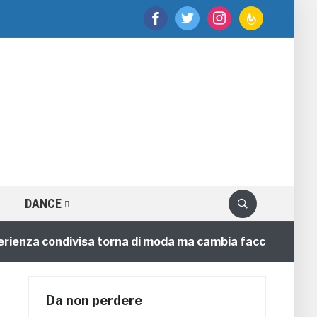
facebook
twitter
instagram
feedburner
DANCE
nza condivisa torna di moda ma cambia faccia
4 annif
Da non perdere