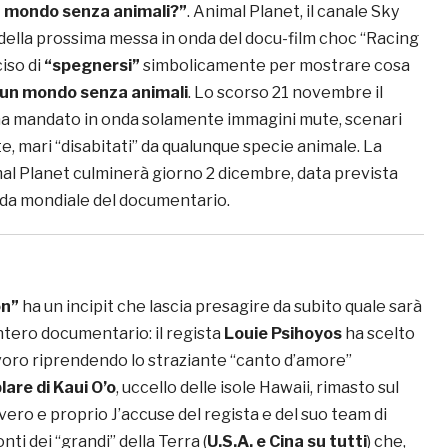
n mondo senza animali?”
. Animal Planet, il canale Sky
 della prossima messa in onda del docu-film choc “Racing
iso di
“spegnersi”
simbolicamente per mostrare cosa
n un mondo senza animali
. Lo scorso 21 novembre il
ha mandato in onda solamente immagini mute, scenari
te, mari “disabitati” da qualunque specie animale. La
l Planet culminerà giorno 2 dicembre, data prevista
nda mondiale del documentario.
on”
ha un incipit che lascia presagire da subito quale sarà
intero documentario: il regista
Louie Psihoyos
ha scelto
 lavoro riprendendo lo straziante “canto d’amore”
are di Kaui O’o
, uccello delle isole Hawaii, rimasto sul
vero e proprio J’accuse del regista e del suo team di
onti dei “grandi” della Terra (
U.S.A. e Cina su tutti
) che,