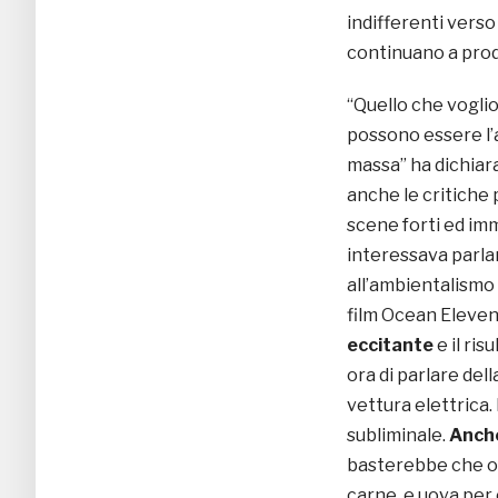
indifferenti verso
continuano a pro
“Quello che vogli
possono essere l’a
massa” ha dichiara
anche le critiche 
scene forti ed imm
interessava parla
all’ambientalismo 
film Ocean Eleve
eccitante
e il ris
ora di parlare de
vettura elettrica.
subliminale.
Anche
basterebbe che og
carne, e uova per