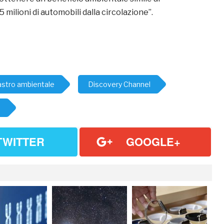
,5 milioni di automobili dalla circolazione”.
astro ambientale
Discovery Channel
n
TWITTER
GOOGLE+