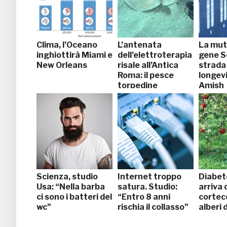
Clima, l’Oceano
L’antenata
La mut
inghiottirà Miami e
dell’elettroterapia
gene S
New Orleans
risale all’Antica
strada 
Roma: il pesce
longevi
torpedine
Amish
Scienza, studio
Internet troppo
Diabete
Usa: “Nella barba
satura. Studio:
arriva 
ci sono i batteri del
“Entro 8 anni
cortecc
wc”
rischia il collasso”
alberi 