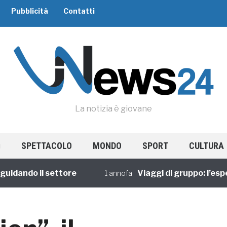
Pubblicità
Contatti
La notizia è giovane
SPETTACOLO
MONDO
SPORT
CULTURA
ndo il settore
Viaggi di gruppo: l’esperie
1 annofa