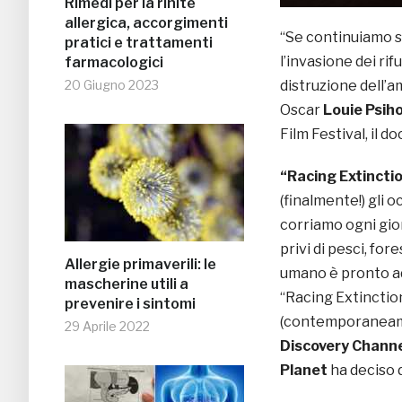
Rimedi per la rinite
allergica, accorgimenti
“Se continuiamo s
pratici e trattamenti
l’invasione dei ri
farmacologici
20 Giugno 2023
distruzione dell’a
Oscar
Louie Psih
Film Festival, il 
“Racing Extincti
(finalmente!) gli 
corriamo ogni gio
privi di pesci, fore
Allergie primaverili: le
umano è pronto ad
mascherine utili a
“Racing Extinctio
prevenire i sintomi
(contemporaneamen
29 Aprile 2022
Discovery Chann
Planet
ha deciso d