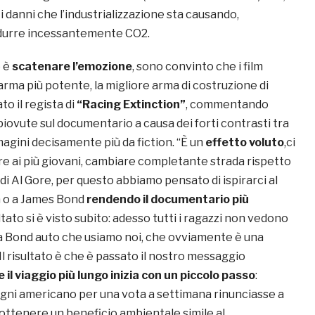
 i danni che l’industrializzazione sta causando,
durre incessantemente CO2.
o è
scatenare l’emozione
, sono convinto che i film
rma più potente, la migliore arma di costruzione di
to il regista di
“Racing Extinction”
, commentando
piovute sul documentario a causa dei forti contrasti tra
agini decisamente più da fiction. “È un
effetto voluto
,ci
re ai più giovani, cambiare completante strada rispetto
di Al Gore, per questo abbiamo pensato di ispirarci al
n o a James Bond
rendendo il documentario più
ultato si è visto subito: adesso tutti i ragazzi non vedono
lla Bond auto che usiamo noi, che ovviamente è una
 Il risultato è che è passato il nostro messaggio
 il viaggio più lungo inizia con un piccolo passo
:
ni americano per una vota a settimana rinunciasse a
 ottenere un beneficio ambientale simile al