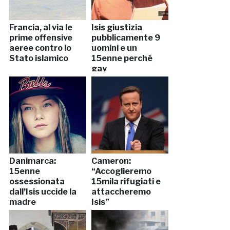
Francia, al via le
Isis giustizia
prime offensive
pubblicamente 9
aeree contro lo
uomini e un
Stato islamico
15enne perché
gay
Danimarca:
Cameron:
15enne
“Accoglieremo
ossessionata
15mila rifugiati e
dall’Isis uccide la
attaccheremo
madre
Isis”