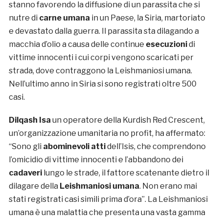
stanno favorendo la diffusione di un parassita che si
nutre di
carne umana
in un Paese, la Siria, martoriato
e devastato dalla guerra. Il parassita sta dilagando a
macchia d’olio a causa delle continue
esecuzioni
di
vittime innocenti i cui corpi vengono scaricati per
strada, dove contraggono la Leishmaniosi umana.
Nell’ultimo anno in Siria si sono registrati oltre 500
casi.
Dilqash Isa
un operatore della Kurdish Red Crescent,
un’organizzazione umanitaria no profit, ha affermato:
“Sono gli
abominevoli atti
dell’Isis, che comprendono
l’omicidio di vittime innocenti e l’abbandono dei
cadaveri
lungo le strade, il fattore scatenante dietro il
dilagare della
Leishmaniosi umana
. Non erano mai
stati registrati casi simili prima d’ora”. La Leishmaniosi
umana è una malattia che presenta una vasta gamma