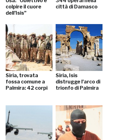
Usa: “Obiettivo è
344 operai nella
colpire il cuore
città di Damasco
dell’Isis”
Siria, trovata
Siria, Isis
fossa comune a
distrugge l’arco di
Palmira: 42 corpi
trionfo di Palmira