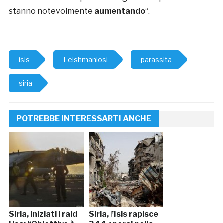
stanno notevolmente
aumentando
“.
isis
Leishmaniosi
parassita
siria
POTREBBE INTERESSARTI ANCHE
Siria, iniziati i raid
Siria, l’Isis rapisce