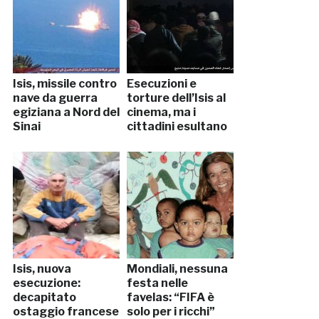
Isis, missile contro
Esecuzioni e
nave da guerra
torture dell’Isis al
egiziana a Nord del
cinema, ma i
Sinai
cittadini esultano
Isis, nuova
Mondiali, nessuna
esecuzione:
festa nelle
decapitato
favelas: “FIFA è
ostaggio francese
solo per i ricchi”