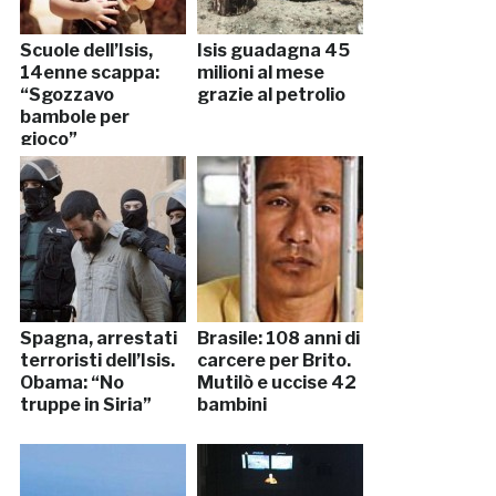
Scuole dell’Isis,
Isis guadagna 45
14enne scappa:
milioni al mese
“Sgozzavo
grazie al petrolio
bambole per
gioco”
Spagna, arrestati
Brasile: 108 anni di
terroristi dell’Isis.
carcere per Brito.
Obama: “No
Mutilò e uccise 42
truppe in Siria”
bambini