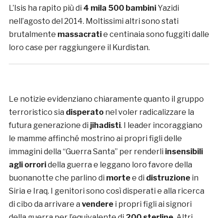
L’Isis ha rapito più di
4 mila 500 bambini
Yazidi
nell’agosto del 2014. Moltissimi altri sono stati
brutalmente
massacrati
e centinaia sono fuggiti dalle
loro case per raggiungere il Kurdistan.
Le notizie evidenziano chiaramente quanto il gruppo
terroristico sia
disperato
nel voler radicalizzare la
futura generazione di
jihadisti
. I leader incoraggiano
le mamme affinché mostrino ai propri figli delle
immagini della “Guerra Santa” per renderli
insensibili
agli orrori
della guerra e leggano loro favore della
buonanotte che parlino di
morte
e di
distruzione
in
Siria e Iraq. I genitori sono così disperati e alla ricerca
di cibo da arrivare a
vendere
i propri figli ai signori
della guerra per l’equivalente di
200 sterline
. Altri