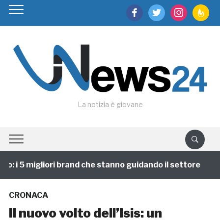
facebook
twitter
instagram
feedburn
La notizia è giovane
 i 5 migliori brand che stanno guidando il settore
1
CRONACA
Il nuovo volto dell’Isis: un