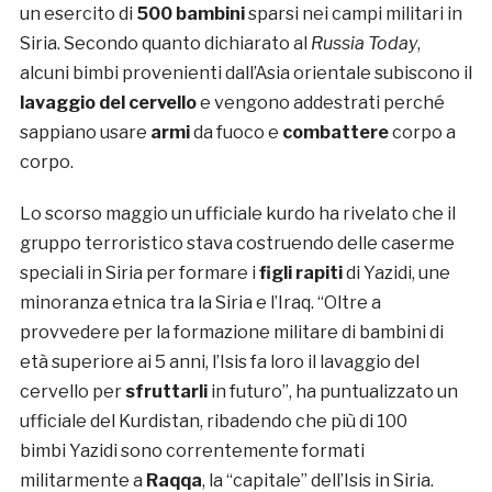
un esercito di
500 bambini
sparsi nei campi militari in
Siria. Secondo quanto dichiarato al
Russia Today
,
alcuni bimbi provenienti dall’Asia orientale subiscono il
lavaggio del cervello
e vengono addestrati perché
sappiano usare
armi
da fuoco e
combattere
corpo a
corpo.
Lo scorso maggio un ufficiale kurdo ha rivelato che il
gruppo terroristico stava costruendo delle caserme
speciali in Siria per formare i
figli rapiti
di Yazidi, une
minoranza etnica tra la Siria e l’Iraq. “Oltre a
provvedere per la formazione militare di bambini di
età superiore ai 5 anni, l’Isis fa loro il lavaggio del
cervello per
sfruttarli
in futuro”, ha puntualizzato un
ufficiale del Kurdistan, ribadendo che più di 100
bimbi Yazidi sono correntemente formati
militarmente a
Raqqa
, la “capitale” dell’Isis in Siria.