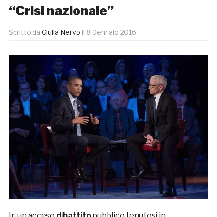
“Crisi nazionale”
Scritto da
Giulia Nervo
il
8 Gennaio 2016
In un acceso
dibattito
pubblico tenutosi in