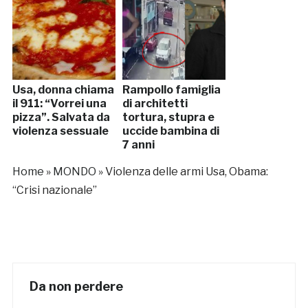
Usa, donna chiama
Rampollo famiglia
il 911: “Vorrei una
di architetti
pizza”. Salvata da
tortura, stupra e
violenza sessuale
uccide bambina di
7 anni
Home
»
MONDO
»
Violenza delle armi Usa, Obama:
“Crisi nazionale”
Da non perdere