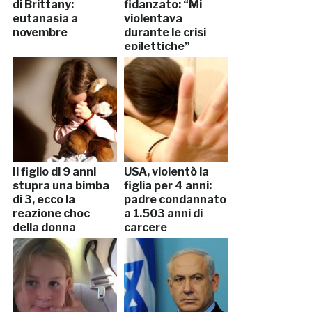
di Brittany:
fidanzato: “Mi
eutanasia a
violentava
novembre
durante le crisi
epilettiche”
Il figlio di 9 anni
USA, violentò la
stupra una bimba
figlia per 4 anni:
di 3, ecco la
padre condannato
reazione choc
a 1.503 anni di
della donna
carcere