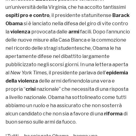
un’università della Virginia, che ha accolto tantissimi
ospiti pro e contro
, il presidente statunitense
Barack
Obama
si è lanciato nella difesa del giro di vite contro
la
violenza
provocata dalle
armi
facili. Dopo l’annuncio
delle nuove misure alla Casa Bianca e la commozione
nel ricordo delle stragi studentesche, Obama le ha
apertamente difese nel dibattito largamente
pubblicizzato negli scorsi giorni. In una lettera aperta
al
New York Times
, il presidente parlava dell’
epidemia
della violenza
delle armi definendola una vera e
propria “
crisi
nazionale” che necessita di una risposta
a livello nazionale. Obama ha sottolineato come tutti
abbiamo un ruolo e ha assicurato che non sosterrà
alcun candidato che non sia a favore di una
riforma
di
buon senso sulle armi da fuoco.