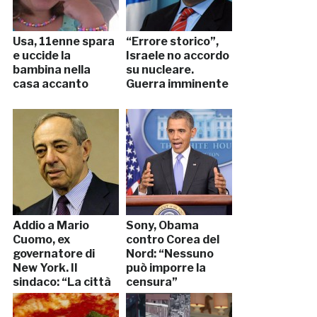
Usa, 11enne spara
“Errore storico”,
e uccide la
Israele no accordo
bambina nella
su nucleare.
casa accanto
Guerra imminente
Addio a Mario
Sony, Obama
Cuomo, ex
contro Corea del
governatore di
Nord: “Nessuno
New York. Il
può imporre la
sindaco: “La città
censura”
perde un gigante”