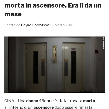
morta in ascensore. Era lì da un
mese
Scritto da
Boyko Borovinov
il
7 Marzo 2016
CINA – Una
donna
43enne è stata trovata
morta
all’interno di un
ascensore
dopo essere rimasta