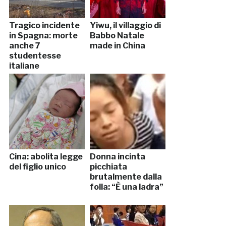
Tragico incidente
Yiwu, il villaggio di
in Spagna: morte
Babbo Natale
anche 7
made in China
studentesse
italiane
Cina: abolita legge
Donna incinta
del figlio unico
picchiata
brutalmente dalla
folla: “È una ladra”