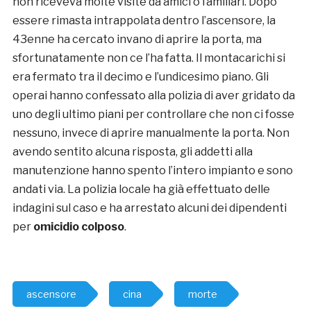
non riceveva molte visite da amici o familiari. Dopo
essere rimasta intrappolata dentro l’ascensore, la
43enne ha cercato invano di aprire la porta, ma
sfortunatamente non ce l’ha fatta. Il montacarichi si
era fermato tra il decimo e l’undicesimo piano. Gli
operai hanno confessato alla polizia di aver gridato da
uno degli ultimo piani per controllare che non ci fosse
nessuno, invece di aprire manualmente la porta. Non
avendo sentito alcuna risposta, gli addetti alla
manutenzione hanno spento l’intero impianto e sono
andati via. La polizia locale ha già effettuato delle
indagini sul caso e ha arrestato alcuni dei dipendenti
per
omicidio colposo
.
ascensore
cina
morte