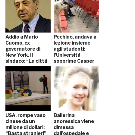
Addio a Mario
Pechino, andava a
Cuomo, ex
lezione insieme
governatore di
agli studenti:
New York. Il
l’Università
sindaco: “La città
sopprime Casper
perde un gigante”
USA, rompe vaso
Ballerina
cinese da un
anoressica viene
milione di dollari:
dimessa
“Basta stranieri”
dall’ospedale e