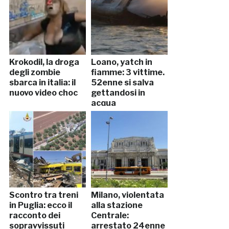
Krokodil, la droga
Loano, yatch in
degli zombie
fiamme: 3 vittime.
sbarca in italia: il
52enne si salva
nuovo video choc
gettandosi in
acqua
Scontro tra treni
Milano, violentata
in Puglia: ecco il
alla stazione
racconto dei
Centrale:
sopravvissuti
arrestato 24enne