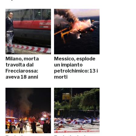
Milano, morta
Messico, esplode
travolta dal
un impianto
Frecciarossa:
petrolchimico: 13 i
aveva 18 anni
morti