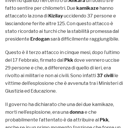
inverno quando nel centro di
Ankara
un boato si è
fatto sentire per chilometri. Due
kamikaze
hanno
attaccato la zona di
Kizilay
uccidendo 37 persone e
lasciandone ferite altre 125. Con questo attacco è
stato ricordato ai turchi che la stabilità promessa dal
presidente
Erdogan
sarà difficilmente raggiungibile.
Questo è il terzo attacco in cinque mesi, dopo l’ultimo
del 17 Febbraio, firmato dal
Pkk
dove vennero uccise
29 persone e che, a differenza di quello di ieri, era
rivolto ai militari e non ai civili. Sono infatti
37 civili
le
vittime dell’esplosione che è avvenuta tra i Ministeri di
Giustizia ed Educazione.
Il governo ha dichiarato che una dei due kamikaze,
morti nell’esplosione, era una
donna
e che
probabilmente l’attentato è da attribuire al
Pkk
,
anche se in un primo momento l’opzione che fosse un