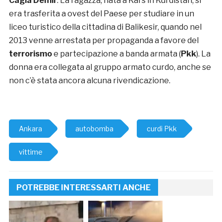
Cagla Demir
. La ragazza, nata a Kars in Kurdistan, si
era trasferita a ovest del Paese per studiare in un
liceo turistico della cittadina di Balikesir, quando nel
2013 venne arrestata per propaganda a favore del
terrorismo
e partecipazione a banda armata (
Pkk
). La
donna era collegata al gruppo armato curdo, anche se
non c’è stata ancora alcuna rivendicazione.
Ankara
autobomba
curdi Pkk
vittime
POTREBBE INTERESSARTI ANCHE