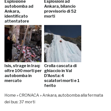
Esplosione
Esplosioni ad
autobomba ad
Ankara, bilancio
Ankara,
provvisorio di 52
identificato
morti
attentatore
Isis, strage in Iraq:
Crolla cascata di
oltre 100 morti per
ghiaccio in Val
autobomba in
D’Aosta: 4
mercato
scalatori morti e 1
ferito
Home
»
CRONACA
»
Ankara, autobomba alla fermata
dei bus: 37 morti