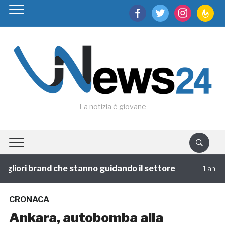
facebook
twitter
instagram
feedburn
La notizia è giovane
liori brand che stanno guidando il settore
1 annofa
CRONACA
Ankara, autobomba alla