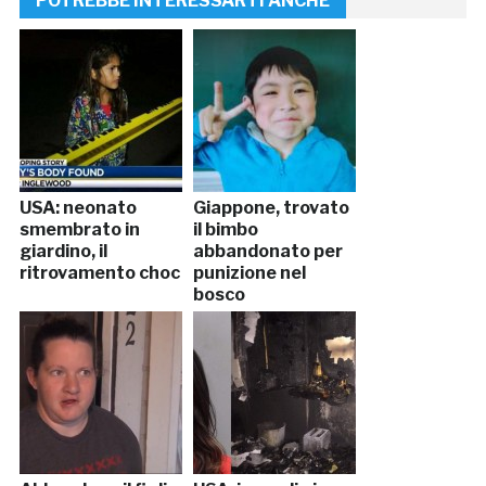
POTREBBE INTERESSARTI ANCHE
USA: neonato
Giappone, trovato
smembrato in
il bimbo
giardino, il
abbandonato per
ritrovamento choc
punizione nel
bosco