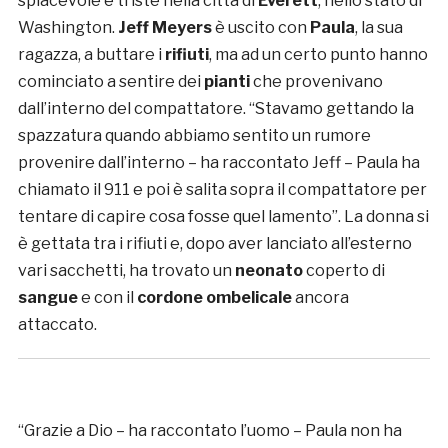
spiacevole e triste nella città di
Everett
, nello stato di
Washington.
Jeff Meyers
è uscito con
Paula
, la sua
ragazza, a buttare i
rifiuti
, ma ad un certo punto hanno
cominciato a sentire dei
pianti
che provenivano
dall’interno del compattatore. “Stavamo gettando la
spazzatura quando abbiamo sentito un rumore
provenire dall’interno – ha raccontato Jeff – Paula ha
chiamato il 911 e poi è salita sopra il compattatore per
tentare di capire cosa fosse quel lamento”. La donna si
è gettata tra i rifiuti e, dopo aver lanciato all’esterno
vari sacchetti, ha trovato un
neonato
coperto di
sangue
e con il
cordone ombelicale
ancora
attaccato.
“Grazie a Dio – ha raccontato l’uomo – Paula non ha