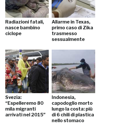
Radiazioni fatali,
Allarme in Texas,
nasce bambino
primo caso di Zika
ciclope
trasmesso
sessualmente
Svezia:
Indonesia,
“Espelleremo 80
capodoglio morto
mila migranti
lungo la costa: più
arrivati nel 2015”
di 6 chili di plastica
nello stomaco