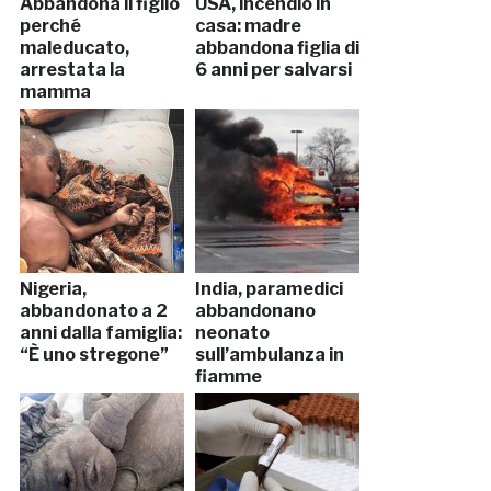
Abbandona il figlio
USA, incendio in
perché
casa: madre
maleducato,
abbandona figlia di
arrestata la
6 anni per salvarsi
mamma
Nigeria,
India, paramedici
abbandonato a 2
abbandonano
anni dalla famiglia:
neonato
“È uno stregone”
sull’ambulanza in
fiamme