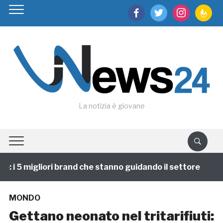
facebook
twitter
instagram
feedburn
La notizia è giovane
i 5 migliori brand che stanno guidando il settore
1 
MONDO
Gettano neonato nel tritarifiuti: