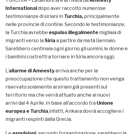
TURCHIA – La denuncia è arrivata da
Amnesty
International
dopo aver raccolto numerose
testimonianze di siriani in
Turchia,
principalmente
nelle provincie di confine. Secondo le testimonianze,
la Turchia avrebbe
espulso illegalmente
migliaia di
migranti verso la
Siria
a partire da metà Gennaio.
Sarebbero centinaia ogni giorno gli uomini, le donne e
i bambini costretti a tornare in Siria ancora oggi.
L’
allarme di Amnesty
arriva anche per la
preoccupazione che questo trattamento non venga
riservato solamente ai siriani già presenti sul
territorio ma che verrà attuato anche ai nuovi
arrivi dal 4 Aprile. In base all’accordo tra
Unione
europea e Turchia
,infatti, Ankara dovrà accogliere i
migranti respinti dalla Grecia.
Le
espulsioni,
secondo l’organizzazione, sarebbero la