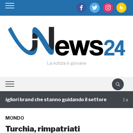
facebook
twitter
instagram
feedburn
La notizia è giovane
igliori brand che stanno guidando il settore
1 annofa
MONDO
Turchia, rimpatriati