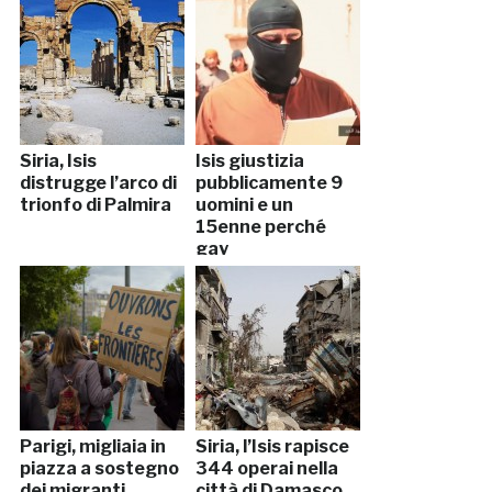
Siria, Isis
Isis giustizia
distrugge l’arco di
pubblicamente 9
trionfo di Palmira
uomini e un
15enne perché
gay
Parigi, migliaia in
Siria, l’Isis rapisce
piazza a sostegno
344 operai nella
dei migranti
città di Damasco