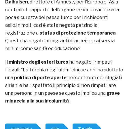
Dalhuisen
, direttore di Amnesty per l’Europa e l’Asia
centrale. Il rapporto dell’organizzazione evidenzia la
poca sicurezza del paese turco per i richiedenti
asilo.In molti casi è stata negata persino la
registrazione a
status di protezione temporanea
.
Questo ha negato ai migranti di accedere ai servizi
minimi come sanità ed educazione.
Il
ministro degli esteri turco
ha negato i rimpatri
illegali: “La Turchia negli ultimi cinque anni ha adottato
una
politica di porte aperte
nei confronti dei rifugiati
siriani e ha rispettato il principio di non rimpatriare
una persona in un paese se questo implica una
grave
minaccia alla sua incolumità
“.
espulsione
siria
Turchia