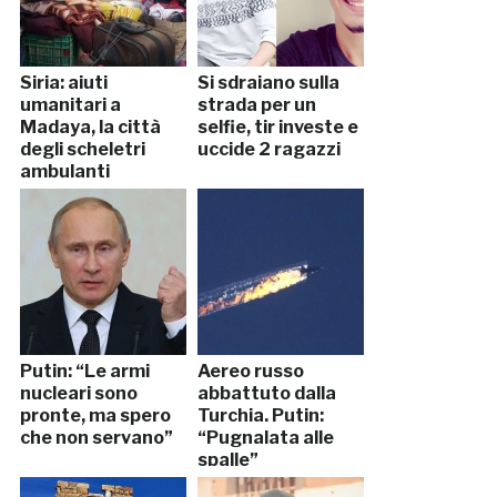
Siria: aiuti
Si sdraiano sulla
umanitari a
strada per un
Madaya, la città
selfie, tir investe e
degli scheletri
uccide 2 ragazzi
ambulanti
Putin: “Le armi
Aereo russo
nucleari sono
abbattuto dalla
pronte, ma spero
Turchia. Putin:
che non servano”
“Pugnalata alle
spalle”