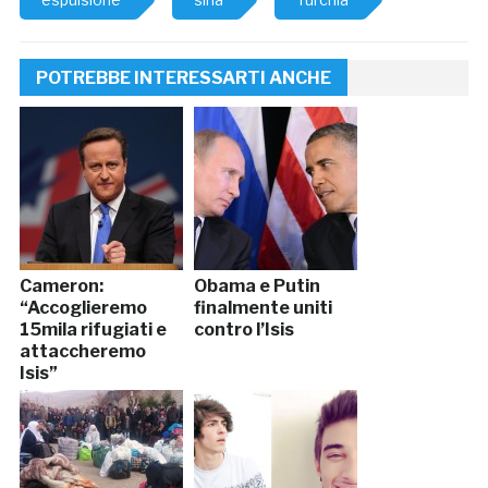
POTREBBE INTERESSARTI ANCHE
Cameron:
Obama e Putin
“Accoglieremo
finalmente uniti
15mila rifugiati e
contro l’Isis
attaccheremo
Isis”