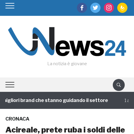
facebook
twitter
instagram
feedburn
La notizia è giovane
igliori brand che stanno guidando il settore
1 annofa
CRONACA
Acireale, prete ruba i soldi delle