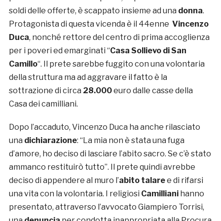
soldi delle offerte, è scappato insieme ad una
donna
.
Protagonista di questa vicenda è il 44enne
Vincenzo
Duca
, nonché rettore del centro di prima accoglienza
per i poveri ed emarginati “
Casa Sollievo di San
Camillo
“. Il prete sarebbe fuggito con una volontaria
della struttura ma ad aggravare il fatto è la
sottrazione di circa
28.000
euro dalle casse della
Casa dei camilliani.
Dopo l’accaduto, Vincenzo Duca ha anche rilasciato
una
dichiarazione
: “La mia non è stata una fuga
d’amore, ho deciso di lasciare l’abito sacro. Se c’è stato
ammanco restituirò tutto”. Il prete quindi avrebbe
deciso di appendere al muro l’
abito talare
e di rifarsi
una vita con la volontaria. I religiosi
Camilliani
hanno
presentato, attraverso l’avvocato Giampiero Torrisi,
una
denuncia
per condotta inappropriata alla Procura