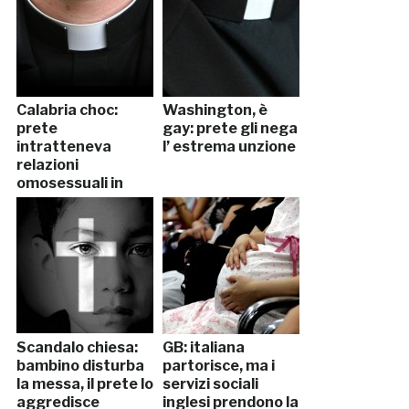
Calabria choc:
Washington, è
prete
gay: prete gli nega
intratteneva
l’ estrema unzione
relazioni
omosessuali in
chat
Scandalo chiesa:
GB: italiana
bambino disturba
partorisce, ma i
la messa, il prete lo
servizi sociali
aggredisce
inglesi prendono la