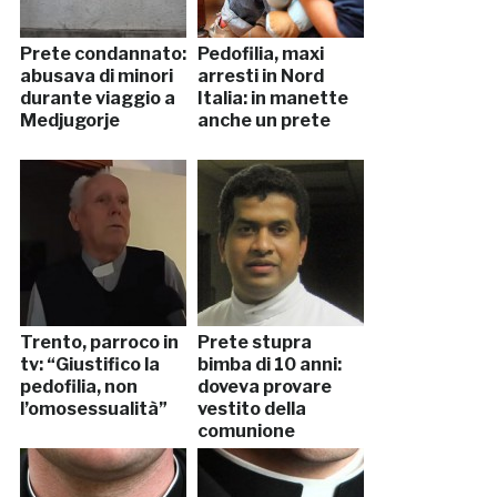
Prete condannato:
Pedofilia, maxi
abusava di minori
arresti in Nord
durante viaggio a
Italia: in manette
Medjugorje
anche un prete
Trento, parroco in
Prete stupra
tv: “Giustifico la
bimba di 10 anni:
pedofilia, non
doveva provare
l’omosessualità”
vestito della
comunione