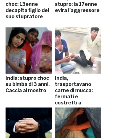
choc: 13enne
stupro: la 17enne
decapita figlio del
evira l’aggressore
suo stupratore
India: stupro choc
India,
su bimba di 3 anni.
trasportavano
Caccia al mostro
carne di mucca:
fermati e
costretti a
mangiarne le feci