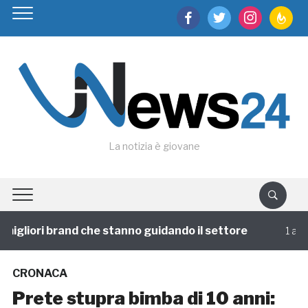
facebook
twitter
instagram
feedburn
La notizia è giovane
igliori brand che stanno guidando il settore
1 annofa
CRONACA
Prete stupra bimba di 10 anni: