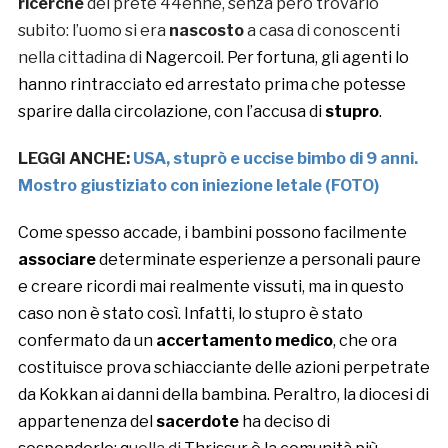
ricerche
del prete 44enne, senza però trovarlo
subito: l’uomo si era
nascosto
a casa di conoscenti
nella cittadina di
Nagercoil. Per fortuna, gli agenti lo
hanno rintracciato ed arrestato prima che potesse
sparire dalla circolazione, con l’accusa di
stupro
.
LEGGI ANCHE:
USA, stuprò e uccise bimbo di 9 anni.
Mostro giustiziato con iniezione letale (FOTO)
Come spesso accade, i bambini possono facilmente
associare
determinate esperienze a personali paure
e creare ricordi mai realmente vissuti, ma in questo
caso non è stato così.
Infatti, lo stupro è stato
confermato da un
accertamento medico
, che ora
costituisce prova schiacciante delle azioni perpetrate
da Kokkan ai danni della bambina. Peraltro, la diocesi di
appartenenza del
sacerdote
ha deciso di