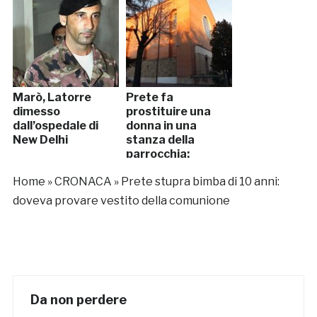
Marò, Latorre
Prete fa
dimesso
prostituire una
dall’ospedale di
donna in una
New Delhi
stanza della
parrocchia:
denunciato
Home
»
CRONACA
»
Prete stupra bimba di 10 anni:
doveva provare vestito della comunione
Da non perdere