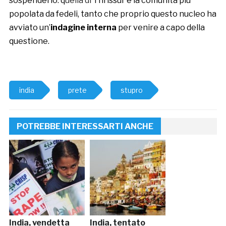
sospenderlo: q
uella di
Thrissur è la comunità più
popolata da fedeli, tanto che proprio questo nucleo ha
avviato un’
indagine interna
per venire a capo della
questione.
india
prete
stupro
POTREBBE INTERESSARTI ANCHE
India, vendetta
India, tentato