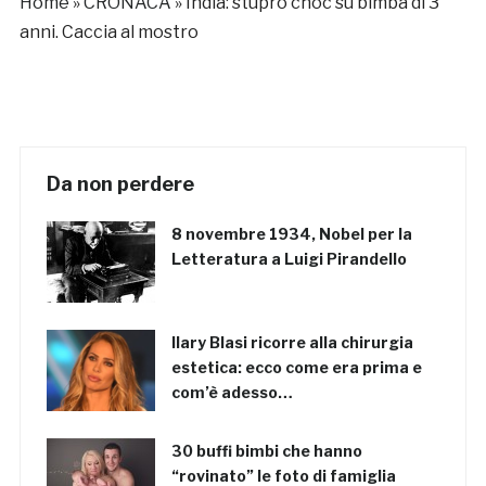
Home
»
CRONACA
»
India: stupro choc su bimba di 3
anni. Caccia al mostro
Da non perdere
8 novembre 1934, Nobel per la
Letteratura a Luigi Pirandello
Ilary Blasi ricorre alla chirurgia
estetica: ecco come era prima e
com’è adesso…
30 buffi bimbi che hanno
“rovinato” le foto di famiglia