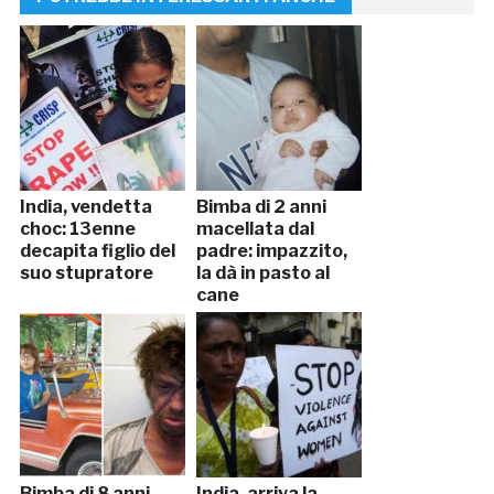
India, vendetta
Bimba di 2 anni
choc: 13enne
macellata dal
decapita figlio del
padre: impazzito,
suo stupratore
la dà in pasto al
cane
Bimba di 8 anni
India, arriva la