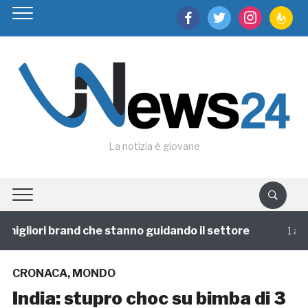
facebook
twitter
instagram
feedburn
La notizia è giovane
igliori brand che stanno guidando il settore
1 annofa
CRONACA
,
MONDO
India: stupro choc su bimba di 3