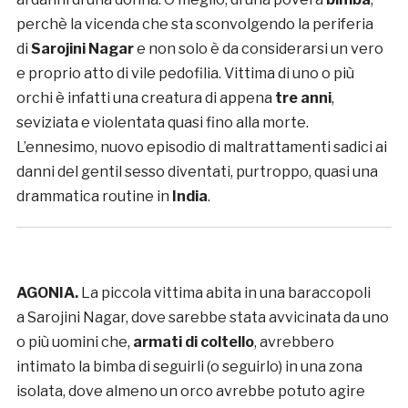
perchè la vicenda che sta sconvolgendo la periferia
di
Sarojini Nagar
e non solo è da considerarsi un vero
e proprio atto di vile pedofilia. Vittima di uno o più
orchi è infatti una creatura di appena
tre anni
,
seviziata e violentata quasi fino alla morte.
L’ennesimo, nuovo episodio di maltrattamenti sadici ai
danni del gentil sesso diventati, purtroppo, quasi una
drammatica routine in
India
.
AGONIA.
La piccola vittima abita in una baraccopoli
a Sarojini Nagar, dove sarebbe stata avvicinata da uno
o più uomini che,
armati di coltello
, avrebbero
intimato la bimba di seguirli (o seguirlo) in una zona
isolata, dove almeno un orco avrebbe potuto agire