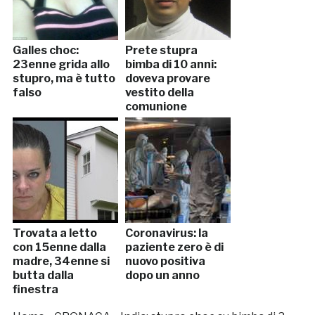
Galles choc:
Prete stupra
23enne grida allo
bimba di 10 anni:
stupro, ma è tutto
doveva provare
falso
vestito della
comunione
Trovata a letto
Coronavirus: la
con 15enne dalla
paziente zero è di
madre, 34enne si
nuovo positiva
butta dalla
dopo un anno
finestra