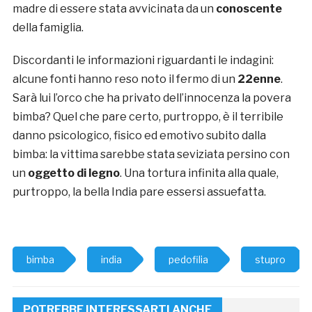
madre di essere stata avvicinata da un
conoscente
della famiglia.
Discordanti le informazioni riguardanti le indagini:
alcune fonti hanno reso noto il fermo di un
22enne
.
Sarà lui l’orco che ha privato dell’innocenza la povera
bimba? Quel che pare certo, purtroppo, è il terribile
danno psicologico, fisico ed emotivo subito dalla
bimba: la vittima sarebbe stata seviziata persino con
un
oggetto di legno
. Una tortura infinita alla quale,
purtroppo, la bella India pare essersi assuefatta.
bimba
india
pedofilia
stupro
POTREBBE INTERESSARTI ANCHE