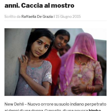
anni. Caccia al mostro
Scritto da
Raffaella De Grazia
il
15 Giugno 2015
New Dehli – Nuovo orrore su suolo indiano perpetrato
ai danni di una donna. O meglio, di una povera
bimba
,