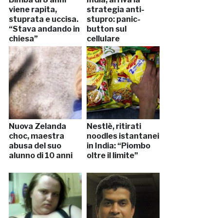
viene rapita,
strategia anti-
stuprata e uccisa.
stupro: panic-
“Stava andando in
button sul
chiesa”
cellulare
Nuova Zelanda
Nestlè, ritirati
choc, maestra
noodles istantanei
abusa del suo
in India: “Piombo
alunno di 10 anni
oltre il limite”