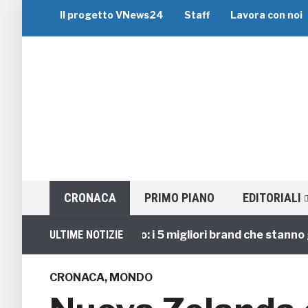
Il progetto VNews24
Staff
Lavora con noi
CRONACA
PRIMO PIANO
EDITORIALI
Viaggi di Gruppo: i 5 migliori brand che stanno guid
ULTIME NOTIZIE
CRONACA
,
MONDO