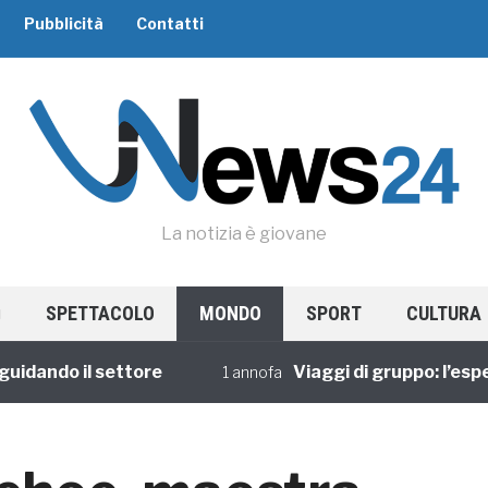
Pubblicità
Contatti
La notizia è giovane
SPETTACOLO
MONDO
SPORT
CULTURA
ando il settore
Viaggi di gruppo: l’esperie
1 annofa