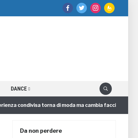
facebook
twitter
instagram
feedburner
DANCE
nza condivisa torna di moda ma cambia faccia
4 anni
Da non perdere