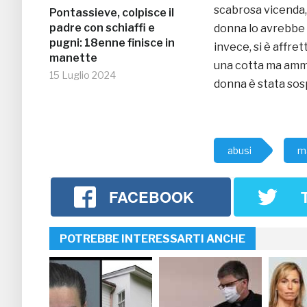
scabrosa vicenda,
Pontassieve, colpisce il
padre con schiaffi e
donna lo avrebbe
pugni: 18enne finisce in
invece, si è affre
manette
una cotta ma amme
15 Luglio 2024
donna è stata sos
abusi
m
FACEBOOK
POTREBBE INTERESSARTI ANCHE