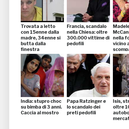
Trovata a letto
Francia, scandalo
Madele
con 15enne dalla
nella Chiesa: oltre
McCann
madre, 34enne si
300.000 vittime di
nella f
butta dalla
pedofili
vicino 
finestra
scomp
India: stupro choc
Papa Ratzinger e
Isis, st
su bimba di 3 anni.
lo scandalo dei
oltre 1
Caccia al mostro
preti pedofili
autobo
merca