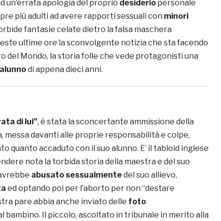
ed un’errata apologia del proprio
desiderio
personale
re più adulti ad avere rapporti sessuali con
minori
orbide fantasie celate dietro la falsa maschera
queste ultime ore la sconvolgente notizia che sta facendo
o del Mondo, la storia folle che vede protagonisti una
alunno
di appena dieci anni.
ta di lui”
, è stata la sconcertante ammissione della
 messa davanti alle proprie responsabilità e colpe,
 quanto accaduto con il suo alunno. E’ il tabloid inglese
ndere nota la torbida storia della maestra e del suo
 avrebbe
abusato sessualmente
del suo allievo,
ta
ed optando poi per l’aborto per non “destare
stra pare abbia anche inviato delle
foto
bambino. Il piccolo, ascoltato in tribunale in merito alla