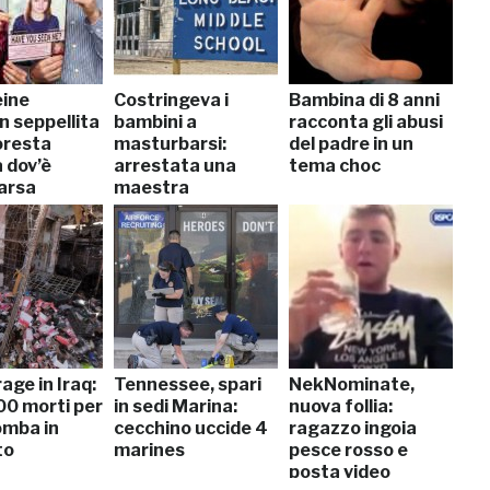
ine
Costringeva i
Bambina di 8 anni
 seppellita
bambini a
racconta gli abusi
oresta
masturbarsi:
del padre in un
a dov’è
arrestata una
tema choc
arsa
maestra
rage in Iraq:
Tennessee, spari
NekNominate,
00 morti per
in sedi Marina:
nuova follia:
mba in
cecchino uccide 4
ragazzo ingoia
to
marines
pesce rosso e
posta video