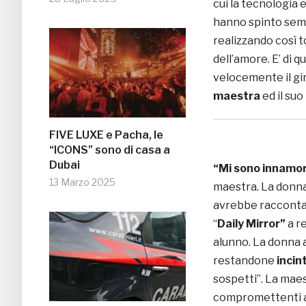
cui la tecnologia 
hanno spinto semp
realizzando così t
dell’amore. E’ di 
velocemente il gir
maestra
ed il suo
FIVE LUXE e Pacha, le
“ICONS” sono di casa a
Dubai
“Mi sono innamora
13 Marzo 2025
maestra. La donna,
avrebbe raccontato
“
Daily Mirror”
a re
alunno. La donna
restandone
incin
sospetti”. La mae
compromettenti al 