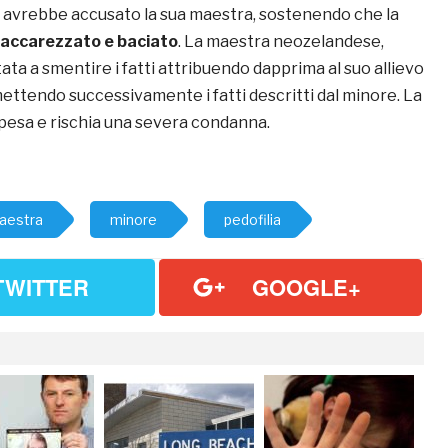
 avrebbe accusato la sua maestra, sostenendo che la
accarezzato e baciato
. La maestra neozelandese,
ttata a smentire i fatti attribuendo dapprima al suo allievo
ttendo successivamente i fatti descritti dal minore. La
pesa e rischia una severa condanna.
aestra
minore
pedofilia
TWITTER
GOOGLE+