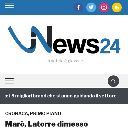
facebook
twitter
instagram
feedburn
La notizia è giovane
 i 5 migliori brand che stanno guidando il settore
1
CRONACA
,
PRIMO PIANO
Marò, Latorre dimesso