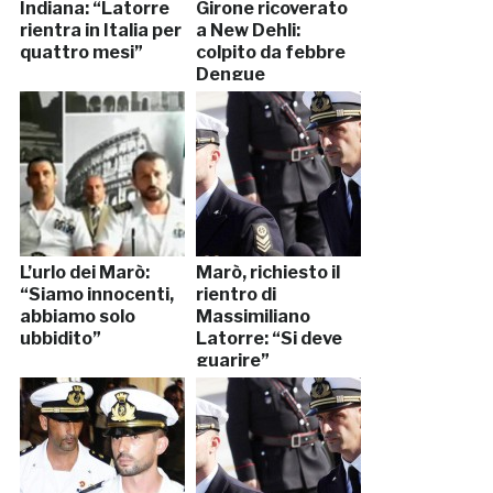
Indiana: “Latorre
Girone ricoverato
rientra in Italia per
a New Dehli:
quattro mesi”
colpito da febbre
Dengue
L’urlo dei Marò:
Marò, richiesto il
“Siamo innocenti,
rientro di
abbiamo solo
Massimiliano
ubbidito”
Latorre: “Si deve
guarire”