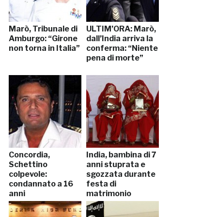
Marò, Tribunale di
ULTIM’ORA: Marò,
Amburgo: “Girone
dall’India arriva la
non torna in Italia”
conferma: “Niente
pena di morte”
Concordia,
India, bambina di 7
Schettino
anni stuprata e
colpevole:
sgozzata durante
condannato a 16
festa di
anni
matrimonio