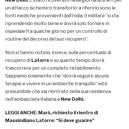
New Delhi
. È stato ricoverato nella giornata di ieri per
un attacco ischemico transitorio: a riferirlo sono le
fonti mediche provenienti dall’India. Il militare “si sta
riprendendo molto bene e dovrà solo tornare in
ospedale fra qualche giorno per un controllo di
routine del decorso del suo recupero”.
Non si hanno notizie, invece, sulla percentuale di
recupero di
Latorre
e su quanto tempo dovrà
trascorrere per un completo ristabilimento.
Sappiamo solamente che “dovrà seguire alcune
terapie e vivere in un ambiente tranquillo” ed è
presumibile che sia rientrato nella sua residenza
nell’ambasciata italiana a
New Delhi.
LEGGI ANCHE:
Marò, richiesto il rientro di
Massimiliano Latorre: “Si deve guarire”