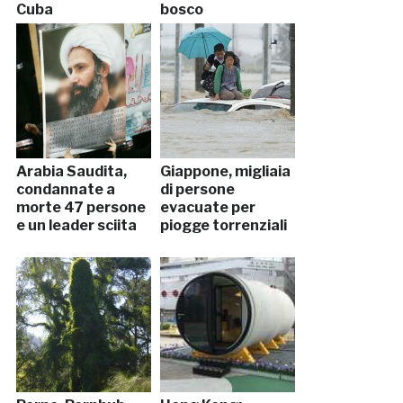
Cuba
bosco
Arabia Saudita,
Giappone, migliaia
condannate a
di persone
morte 47 persone
evacuate per
e un leader sciita
piogge torrenziali