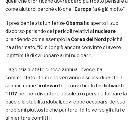
quelli che ci criticano dovrebbero piuttosto pensare a
come aiutarci perché ciò che l’
Europa
fa è già molto”.
Il presidente statunitense
Obama
ha aperto il suo
discorso parlando dei pericoli relativi al
nucleare
prendendo come esempio la
Corea del Nord
poiché,
ha affermato, “Kim Jong è ancora convinto di avere
legittimità di sviluppare armi nucleari”.
L’agenzia di stato cinese Xinhua, invece, ha
commentato i temi che verranno discussi durante il
summit come “
irrilevanti
“; in un articolo ha dichiarato:
“Il
G7
per non diventare obsoleto o persino turbare la
pace e la stabilità globali, dovrebbe occuparsi dei suoi
problemi piuttosto che puntare il dito verso gli altri e
alimentare conflitti”.