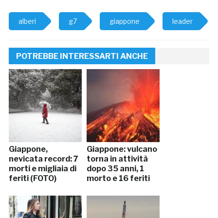
alberi
g7
giappone
leader
POTREBBE INTERESSARTI ANCHE
Giappone,
Giappone: vulcano
nevicata record: 7
torna in attività
morti e migliaia di
dopo 35 anni, 1
feriti (FOTO)
morto e 16 feriti