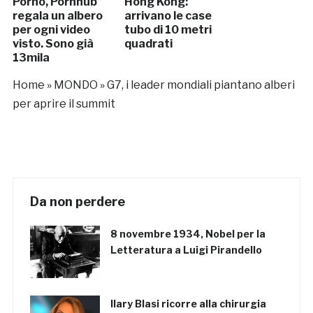
Porno, Pornhub
Hong Kong:
regala un albero
arrivano le case
per ogni video
tubo di 10 metri
visto. Sono già
quadrati
13mila
Home
»
MONDO
»
G7, i leader mondiali piantano alberi
per aprire il summit
Da non perdere
8 novembre 1934, Nobel per la
Letteratura a Luigi Pirandello
Ilary Blasi ricorre alla chirurgia