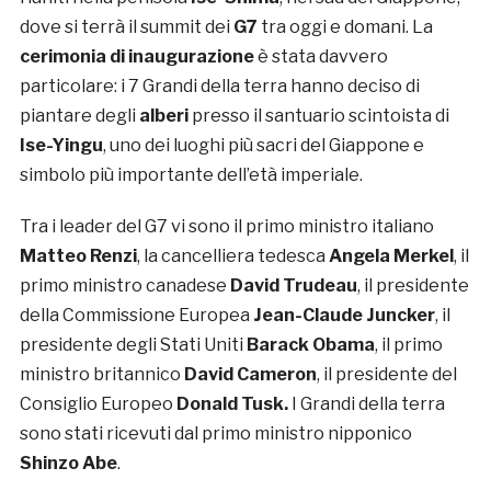
dove si terrà il summit dei
G7
tra oggi e domani. La
cerimonia di inaugurazione
è stata davvero
particolare: i 7 Grandi della terra hanno deciso di
piantare degli
alberi
presso il santuario scintoista di
Ise-Yingu
, uno dei luoghi più sacri del Giappone e
simbolo più importante dell’età imperiale.
Tra i leader del G7 vi sono il primo ministro italiano
Matteo Renzi
, la cancelliera tedesca
Angela Merkel
, il
primo ministro canadese
David Trudeau
, il presidente
della Commissione Europea
Jean-Claude Juncker
, il
presidente degli Stati Uniti
Barack Obama
, il primo
ministro britannico
David Cameron
, il presidente del
Consiglio Europeo
Donald Tusk.
I Grandi della terra
sono stati ricevuti dal primo ministro nipponico
Shinzo Abe
.