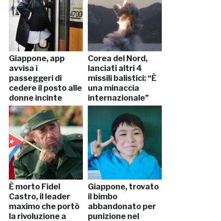
Giappone, app
Corea del Nord,
avvisa i
lanciati altri 4
passeggeri di
missili balistici: “È
cedere il posto alle
una minaccia
donne incinte
internazionale”
È morto Fidel
Giappone, trovato
Castro, il leader
il bimbo
maximo che portò
abbandonato per
la rivoluzione a
punizione nel