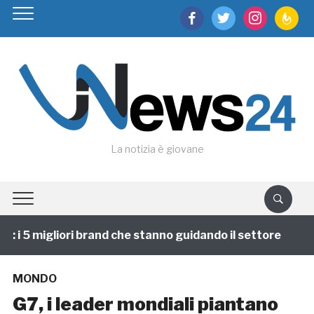
facebook
twitter
instagram
feedburn
La notizia è giovane
i 5 migliori brand che stanno guidando il settore
1 
MONDO
G7, i leader mondiali piantano