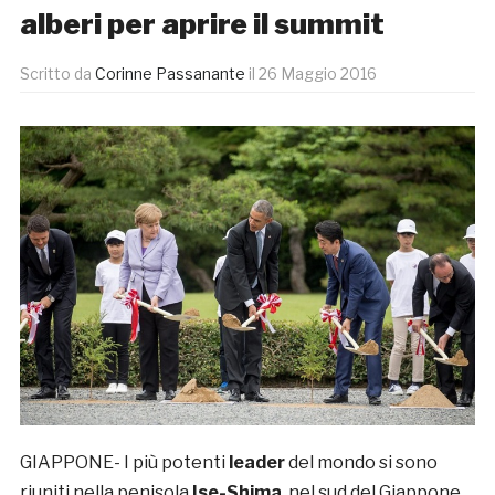
alberi per aprire il summit
Scritto da
Corinne Passanante
il
26 Maggio 2016
GIAPPONE- I più potenti
leader
del mondo si sono
riuniti nella penisola
Ise-Shima
, nel sud del Giappone,