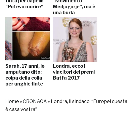
tinta per capelli:
“Movimento
“Potevo morire”
Medjugorje”, ma è
una burla
Sarah, 17 anni, le
Londra, ecco i
amputano dito:
vincitori dei premi
colpa della colla
Batfa 2017
per unghie finte
Home
»
CRONACA
»
Londra, il sindaco: “Europei questa
è casa vostra”