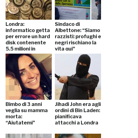
Londra:
Sindaco di
informatico getta
Albettone: “Siamo
per errore un hard
razzisti: profughi e
disk contenente
negri rischiano la
5,5 milioni in
vita qui”
bitcoin
Bimbo di 3 anni
Jihadi John era agli
veglia su mamma
ordini di Bin Laden:
morta:
pianificava
“Aiutatemi”
attacchi a Londra