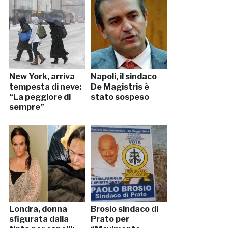
New York, arriva
Napoli, il sindaco
tempesta di neve:
De Magistris è
“La peggiore di
stato sospeso
sempre”
Londra, donna
Brosio sindaco di
sfigurata dalla
Prato per