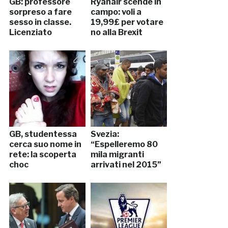
GB: professore
Ryanair scende in
sorpreso a fare
campo: voli a
sesso in classe.
19,99£ per votare
Licenziato
no alla Brexit
GB, studentessa
Svezia:
cerca suo nome in
“Espelleremo 80
rete: la scoperta
mila migranti
choc
arrivati nel 2015”