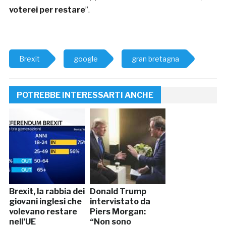
voterei per restare
”.
Brexit
google
gran bretagna
POTREBBE INTERESSARTI ANCHE
Brexit, la rabbia dei
Donald Trump
giovani inglesi che
intervistato da
volevano restare
Piers Morgan:
nell’UE
“Non sono