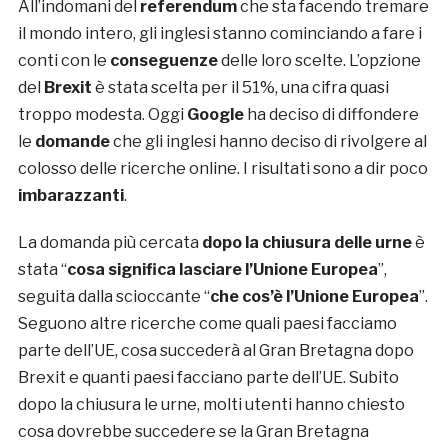
All’indomani del
referendum
che sta facendo tremare
il mondo intero, gli inglesi stanno cominciando a fare i
conti con le
conseguenze
delle loro scelte. L’opzione
del
Brexit
è stata scelta per il 51%, una cifra quasi
troppo modesta. Oggi
Google
ha deciso di diffondere
le
domande
che gli inglesi hanno deciso di rivolgere al
colosso delle ricerche online. I risultati sono a dir poco
imbarazzanti
.
La domanda più cercata
dopo la chiusura delle urne
è
stata “
cosa significa lasciare l’Unione Europea
”,
seguita dalla scioccante “
che cos’è l’Unione Europea
”.
Seguono altre ricerche come quali paesi facciamo
parte dell’UE, cosa succederà al Gran Bretagna dopo
Brexit e quanti paesi facciano parte dell’UE. Subito
dopo la chiusura le urne, molti utenti hanno chiesto
cosa dovrebbe succedere se la Gran Bretagna