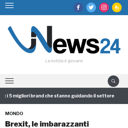
facebook
twitter
instagram
feedburn
La notizia è giovane
i 5 migliori brand che stanno guidando il settore
1 
MONDO
Brexit, le imbarazzanti