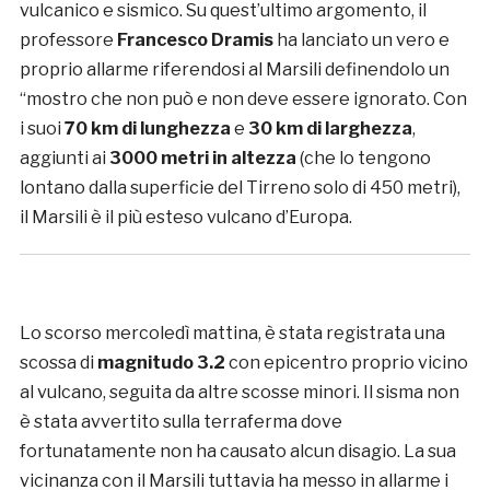
vulcanico e sismico. Su quest’ultimo argomento, il
professore
Francesco Dramis
ha lanciato un vero e
proprio allarme riferendosi al Marsili definendolo un
“mostro che non può e non deve essere ignorato. Con
i suoi
70 km di lunghezza
e
30 km di larghezza
,
aggiunti ai
3000 metri in altezza
(che lo tengono
lontano dalla superficie del Tirreno solo di 450 metri),
il Marsili è il più esteso vulcano d’Europa.
Lo scorso mercoledì mattina, è stata registrata una
scossa di
magnitudo 3.2
con epicentro proprio vicino
al vulcano, seguita da altre scosse minori. Il sisma non
è stata avvertito sulla terraferma dove
fortunatamente non ha causato alcun disagio. La sua
vicinanza con il Marsili tuttavia ha messo in allarme i