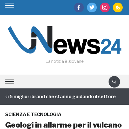
facebook
twitter
instagram
feedburn
La notizia è giovane
 i 5 migliori brand che stanno guidando il settore
1 
SCIENZA E TECNOLOGIA
Geologi in allarme per il vulcano