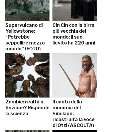
Supervulcano di
Cin Cin con la birra
Yellowstone:
più vecchia del
“Potrebbe
mondo: il suo
seppellire mezzo
lievito ha 220 anni
mondo” (FOTO)
Zombie: realtà o
Il canto della
finzione? Risponde
mummia del
la scienza
Similaun:
ricostruita la voce
di Otzi (ASCOLTA)