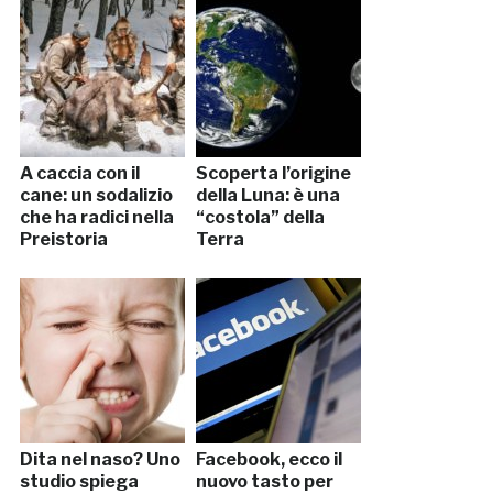
A caccia con il
Scoperta l’origine
cane: un sodalizio
della Luna: è una
che ha radici nella
“costola” della
Preistoria
Terra
Dita nel naso? Uno
Facebook, ecco il
studio spiega
nuovo tasto per