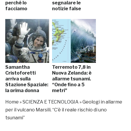
perché lo
segnalare le
facciamo
notizie false
Samantha
Terremoto 7,8 in
Cristoforetti
Nuova Zelanda: è
arriva sulla
allarme tsunami.
Stazione Spaziale:
“Onde fino a 5
la prima donna
metri”
italiana nello
Home
»
SCIENZA E TECNOLOGIA
»
Geologi in allarme
spazio
per il vulcano Marsili. “C’è il reale rischio di uno
tsunami”