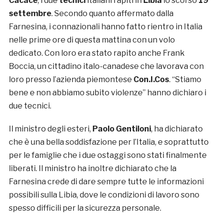
Cacace
, i due
tecnici
italiani rapiti in
Libia
lo scorso
19
settembre
. Secondo quanto affermato dalla
Farnesina, i connazionali hanno fatto rientro in Italia
nelle prime ore di questa mattina con un volo
dedicato. Con loro era stato rapito anche Frank
Boccia, un cittadino italo-canadese che lavorava con
loro presso l’azienda piemontese
Con.I.Cos
. “Stiamo
bene e non abbiamo subito violenze” hanno dichiaro i
due tecnici.
Il ministro degli esteri,
Paolo Gentiloni
, ha dichiarato
che è una bella soddisfazione per l’Italia, e soprattutto
per le famiglie che i due ostaggi sono stati finalmente
liberati. Il ministro ha inoltre dichiarato che la
Farnesina crede di dare sempre tutte le informazioni
possibili sulla Libia, dove le condizioni di lavoro sono
spesso difficili per la sicurezza personale.