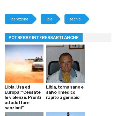
liberazione
libia
tecnici
POTREBBE INTERESSARTI ANCHE
Libia, Usa ed
Libia, torna sano e
Europa: “Cessate
salvo il medico
le violenze. Pronti
rapito a gennaio
ad adottare
sanzioni”