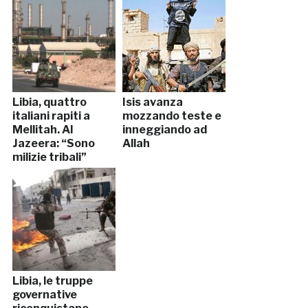
Libia, quattro
Isis avanza
italiani rapiti a
mozzando teste e
Mellitah. Al
inneggiando ad
Jazeera: “Sono
Allah
milizie tribali”
Libia, le truppe
governative