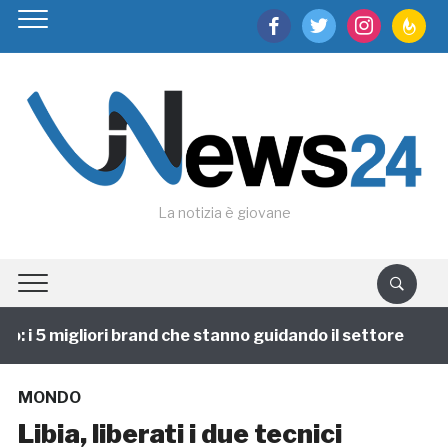
facebook
twitter
instagram
feedburn
La notizia è giovane
 i 5 migliori brand che stanno guidando il settore
1 
MONDO
Libia, liberati i due tecnici