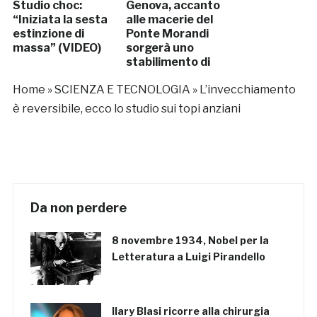
Studio choc:
Genova, accanto
“Iniziata la sesta
alle macerie del
estinzione di
Ponte Morandi
massa” (VIDEO)
sorgerà uno
stabilimento di
grafene
Home
»
SCIENZA E TECNOLOGIA
»
L’invecchiamento
è reversibile, ecco lo studio sui topi anziani
Da non perdere
8 novembre 1934, Nobel per la
Letteratura a Luigi Pirandello
Ilary Blasi ricorre alla chirurgia