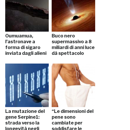
Oumuamua,
Buco nero
l’astronave a
supermassivo a 8
forma di sigaro
miliardi di anni luce
inviata dagli alieni
dà spettacolo
La mutazione del
“Le dimensioni del
gene Serpine1:
pene sono
strada verso la
cambiate per
longevità negli
soddisfare le