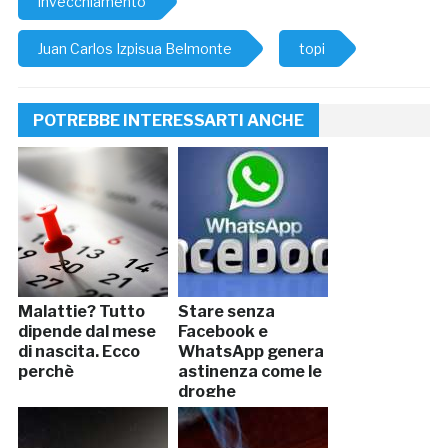
invecchiamento
Juan Carlos Izpisua Belmonte
topi
POTREBBE INTERESSARTI ANCHE
Malattie? Tutto
Stare senza
dipende dal mese
Facebook e
di nascita. Ecco
WhatsApp genera
perchè
astinenza come le
droghe