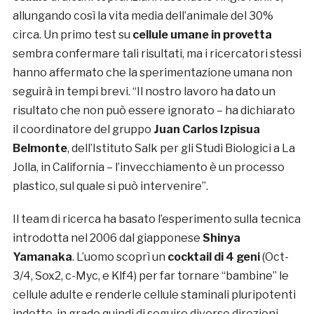
allungando così la vita media dell’animale del 30%
circa. Un primo test su
cellule umane in provetta
sembra confermare tali risultati, ma i ricercatori stessi
hanno affermato che la sperimentazione umana non
seguirà in tempi brevi. “Il nostro lavoro ha dato un
risultato che non può essere ignorato – ha dichiarato
il coordinatore del gruppo
Juan Carlos Izpisua
Belmonte
, dell’Istituto Salk per gli Studi Biologici a La
Jolla, in California – l’invecchiamento è un processo
plastico, sul quale si può intervenire”.
Il team di ricerca ha basato l’esperimento sulla tecnica
introdotta nel 2006 dal giapponese
Shinya
Yamanaka
. L’uomo scoprì un
cocktail di 4 geni
(Oct-
3/4, Sox2, c-Myc, e Klf4) per far tornare “bambine” le
cellule adulte e renderle cellule staminali pluripotenti
indotte, in grado quindi di seguire diverse direzioni