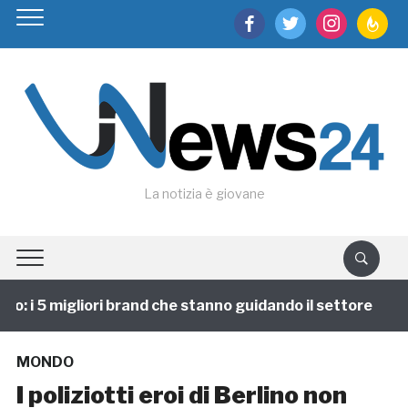
facebook
twitter
instagram
feedburn
La notizia è giovane
 i 5 migliori brand che stanno guidando il settore
1
MONDO
I poliziotti eroi di Berlino non