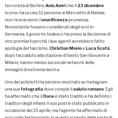
terrorista di Berlino
Anis Amri
che il
23 dicembre
scorso ha ucciso 12 persone ai Mercatini di Natale,
non riceveranno l’
onorificenza
promessa.
Nonostante fossero considerati degli eroi in
Germania, il governo tedesco ha preso la decisione di
non premiarli perché i due agenti avrebbero fatto
apologia del fascismo.
Christian Movio
e
Luca Scatà
,
dopo l’accaduto alla stazione di Sesto San Giovanni a
Milano, hanno messo sui social network delle
immagini di estrema destra.
Uno dei poliziotti ha persino mostrato su Instagram
una sua
fotografia
dove compie il
saluto romano
. Egli
ha affermato che il
Duce
è stato tradito e ha definito i
traditori degli infami. Il suo post è stato pubblicato in
occasione del 25 aprile, ma l’agente ha affermato di
non voler festeggiarlo in quanto si sente dalla parte di