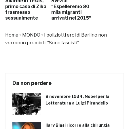
Allarme in Texas,
Svezia:
primo caso di Zika
“Espelleremo 80
trasmesso
mila migranti
sessualmente
arrivati nel 2015”
Home
»
MONDO
»
I poliziotti eroi di Berlino non
verranno premiati: “Sono fascisti”
Da non perdere
8 novembre 1934, Nobel per la
Letteratura a Luigi Pirandello
Ilary Blasi ricorre alla chirurgia