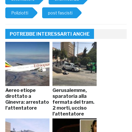
Poliziotti
post fascisti
POTREBBE INTERESSARTI ANCHE
Aereo etiope
Gerusalemme,
dirottato a
sparatoria alla
Ginevra: arrestato
fermata del tram.
l’attentatore
2 morti, ucciso
l’attentatore