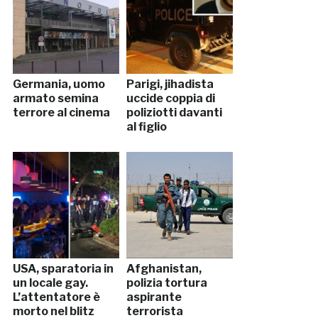
Germania, uomo
Parigi, jihadista
armato semina
uccide coppia di
terrore al cinema
poliziotti davanti
al figlio
USA, sparatoria in
Afghanistan,
un locale gay.
polizia tortura
L’attentatore è
aspirante
morto nel blitz
terrorista