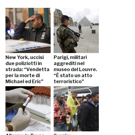
New York, uccisi
Parigi, militari
due poliziotti in
aggrediti nel
strada: “Vendetta
museo del Louvre.
per la morte di
“È stato un atto
Michael ed Eric”
terroristico”