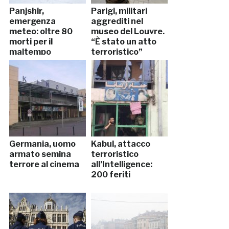
Panjshir,
Parigi, militari
emergenza
aggrediti nel
meteo: oltre 80
museo del Louvre.
morti per il
“È stato un atto
maltempo
terroristico”
Germania, uomo
Kabul, attacco
armato semina
terroristico
terrore al cinema
all’Intelligence:
200 feriti