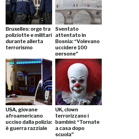
Bruxelles: orge tra
Sventato
poliziotte e militari
attentato in
durante allerta
Bosnia: “Volevano
terrorismo
uccidere 100
persone”
USA, giovane
UK, clown
afroamericano
terrorizzano i
ucciso dalla polizia:
bambini: “Tornate
è guerra razziale
a casa dopo
scuola”