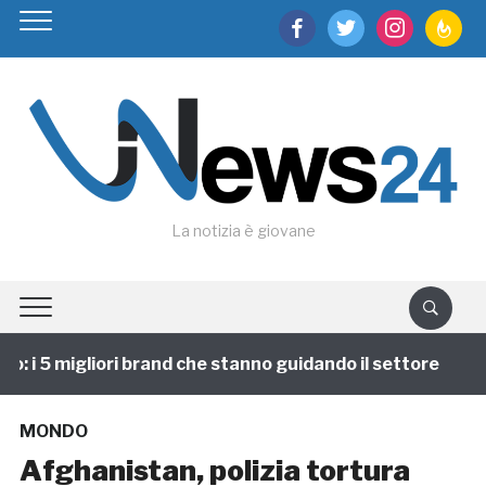
facebook
twitter
instagram
feedburn
La notizia è giovane
i 5 migliori brand che stanno guidando il settore
1 a
MONDO
Afghanistan, polizia tortura