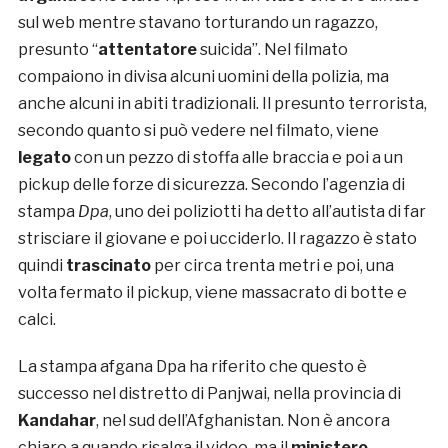
sul web mentre stavano torturando un ragazzo,
presunto “
attentatore
suicida”. Nel filmato
compaiono in divisa alcuni uomini della polizia, ma
anche alcuni in abiti tradizionali. Il presunto terrorista,
secondo quanto si può vedere nel filmato, viene
legato
con un pezzo di stoffa alle braccia e poi a un
pickup delle forze di sicurezza. Secondo l’agenzia di
stampa
Dpa
, uno dei poliziotti ha detto all’autista di far
strisciare il giovane e poi ucciderlo. Il ragazzo è stato
quindi
trascinato
per circa trenta metri e poi, una
volta fermato il pickup, viene massacrato di botte e
calci.
La stampa afgana Dpa ha riferito che questo è
successo nel distretto di Panjwai, nella provincia di
Kandahar
, nel sud dell’Afghanistan. Non è ancora
chiaro a quando risalga il video, ma il
ministero