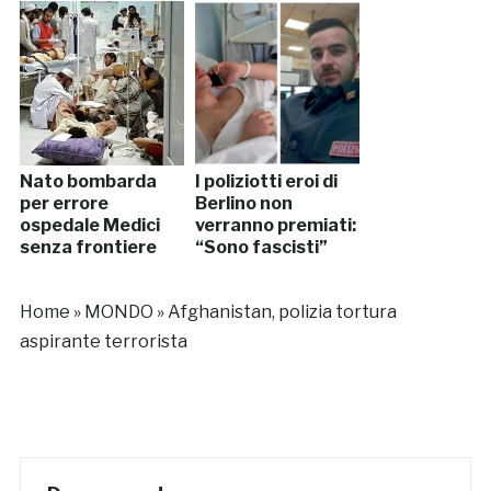
Nato bombarda
I poliziotti eroi di
per errore
Berlino non
ospedale Medici
verranno premiati:
senza frontiere
“Sono fascisti”
Home
»
MONDO
»
Afghanistan, polizia tortura
aspirante terrorista