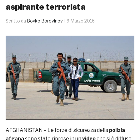
aspirante terrorista
Scritto da
Boyko Borovinov
il
9 Marzo 2016
AFGHANISTAN – Le forze di sicurezza della
polizia
afgana
sono state riprese in un
video
che si è diffuso