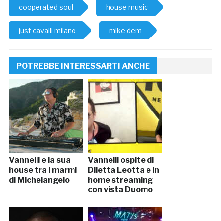
cooperated soul
house music
just cavalli milano
mike dem
POTREBBE INTERESSARTI ANCHE
Vannelli e la sua
Vannelli ospite di
house tra i marmi
Diletta Leotta e in
di Michelangelo
home streaming
con vista Duomo