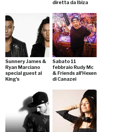
diretta da Ibiza
Sunnery James &
Sabato 11
Ryan Marciano
febbraio Rudy Mc
special guest al
& Friends all’Hexen
King’s
di Canazei