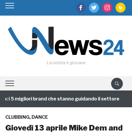
facebook
twitter
instagram
feedburn
La notizia è giovane
 i 5 migliori brand che stanno guidando il settore
1
CLUBBING
,
DANCE
Giovedì 13 aprile Mike Dem and