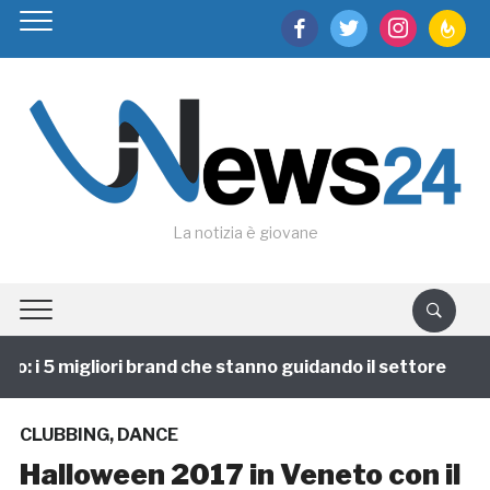
facebook
twitter
instagram
feedburn
La notizia è giovane
 i 5 migliori brand che stanno guidando il settore
1
CLUBBING
,
DANCE
Halloween 2017 in Veneto con il