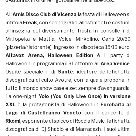
d’Autunno. In ordine rigorosamente alfabetico…
All’
Amis Disco Club di Vicenza
la festa di Halloween si
intitola
Freak
, con scenografie, allestimenti e costumi
all’insegna del diversamente trash. In consolle i dj
Mr.Topeka e Mattia. Voice: Mirkolino. Cena 20/30
(pizzeria/ristorante), ingresso in discoteca 15/18 euro.
Altavoz Arena, Halloween Edition
è il party di
Halloween in programma il 31 ottobre all’
Area Venice
.
Ospite speciale il dj
Santé
, ideatore dell’etichetta
discografica di culto Avotre, con la quale propone in
tutto il mondo show case e set sempre d’avanguardia.
La one-night
Yolo (You Only Live Once) in versione
XXL
è la protagonista di Halloween in
Eurobaita al
Lago
di Castelfranco Veneto
con il concerto di
Rkomi
, esponente di spicco di Roccia Music, l’etichetta
discografica di Dj Shablo e di Marracash. I suoi ultimi