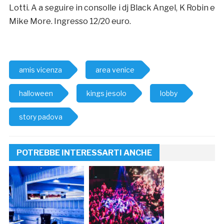
Lotti. A a seguire in consolle i dj Black Angel, K Robin e
Mike More. Ingresso 12/20 euro.
amis vicenza
area venice
halloween
kings jesolo
lobby
story padova
POTREBBE INTERESSARTI ANCHE