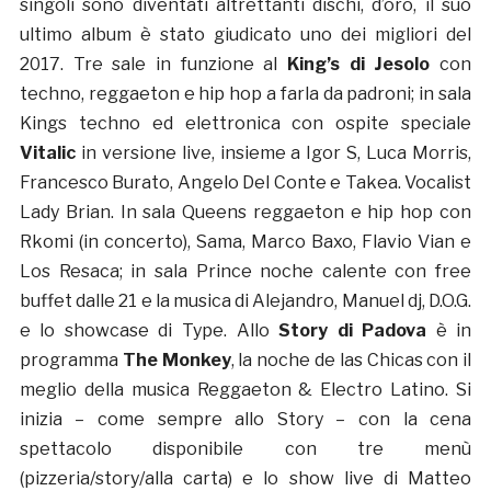
singoli sono diventati altrettanti dischi, d’oro, il suo
ultimo album è stato giudicato uno dei migliori del
2017. Tre sale in funzione al
King’s di Jesolo
con
techno, reggaeton e hip hop a farla da padroni; in sala
Kings techno ed elettronica con ospite speciale
Vitalic
in versione live, insieme a Igor S, Luca Morris,
Francesco Burato, Angelo Del Conte e Takea. Vocalist
Lady Brian. In sala Queens reggaeton e hip hop con
Rkomi (in concerto), Sama, Marco Baxo, Flavio Vian e
Los Resaca; in sala Prince noche calente con free
buffet dalle 21 e la musica di Alejandro, Manuel dj, D.O.G.
e lo showcase di Type. Allo
Story di Padova
è in
programma
The Monkey
, la noche de las Chicas con il
meglio della musica Reggaeton & Electro Latino. Si
inizia – come sempre allo Story – con la cena
spettacolo disponibile con tre menù
(pizzeria/story/alla carta) e lo show live di Matteo