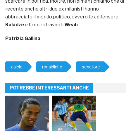
sbarcare in politica. Inoltre, non dimentichiamo che di
recente anche altri due ex milanisti hanno
abbracciato il mondo politico, ovvero l’ex difensore
Kaladze
e l’ex centravanti
Weah
.
Patrizia Gallina
calcio
ronaldinho
senatore
POTREBBE INTERESSARTI ANCHE