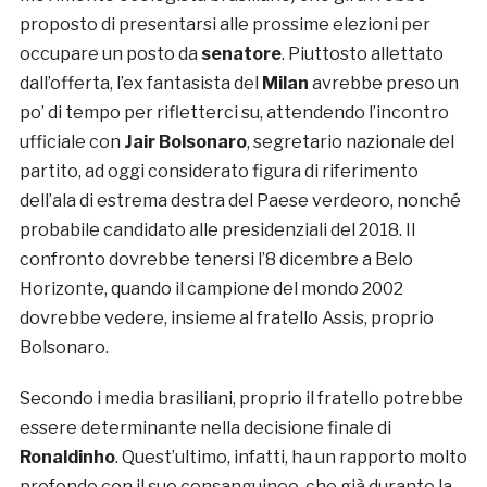
proposto di presentarsi alle prossime elezioni per
occupare un posto da
senatore
. Piuttosto allettato
dall’offerta, l’ex fantasista del
Milan
avrebbe preso un
po’ di tempo per rifletterci su, attendendo l’incontro
ufficiale con
Jair Bolsonaro
, segretario nazionale del
partito, ad oggi considerato figura di riferimento
dell’ala di estrema destra del Paese verdeoro, nonché
probabile candidato alle presidenziali del 2018. Il
confronto dovrebbe tenersi l’8 dicembre a Belo
Horizonte, quando il campione del mondo 2002
dovrebbe vedere, insieme al fratello Assis, proprio
Bolsonaro.
Secondo i media brasiliani, proprio il fratello potrebbe
essere determinante nella decisione finale di
Ronaldinho
. Quest’ultimo, infatti, ha un rapporto molto
profondo con il suo consanguineo, che già durante la