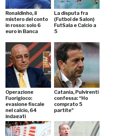
Ronaldinho, il
La disputa fra
mistero del conto
(Futbol de Salon)
in rosso: solo 6
FutSala e Calcio a
euro in Banca
5
Operazione
Catania, Pulvirenti
Fuorigioco:
confessa: “Ho
evasione fiscale
comprato 5
nel calcio, 64
partite”
indagati