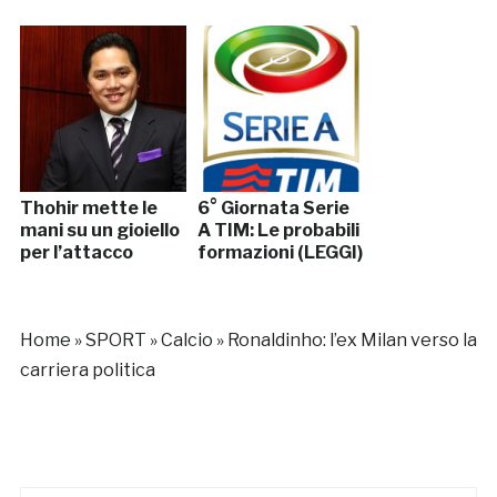
Thohir mette le
6° Giornata Serie
mani su un gioiello
A TIM: Le probabili
per l’attacco
formazioni (LEGGI)
Home
»
SPORT
»
Calcio
»
Ronaldinho: l’ex Milan verso la
carriera politica