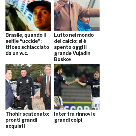
Brasile, quando il
Lutto nel mondo
selfie “uccide”:
del calcio: si è
tifoso schiacciato
spento oggi il
da un w.c.
grande Vujadin
Boskov
Thohir scatenato:
Inter tra rinnovi e
pronti grandi
grandi colpi
acquisti