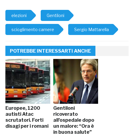
elezioni
Gentiloni
scioglimento camere
Sergio Mattarella
POTREBBE INTERESSARTI ANCHE
Europee, 1200
Gentiloni
autisti Atac
ricoverato
scrutatori. Forti
all’ospedale dopo
disagi per i romani
un malore: “Ora è
in buona salute”