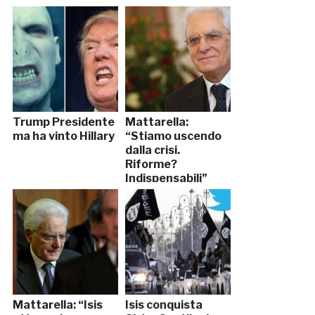
Trump Presidente
Mattarella:
ma ha vinto Hillary
“Stiamo uscendo
dalla crisi.
Riforme?
Indispensabili”
Mattarella: “Isis
Isis conquista