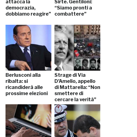
attacca la
Sirte. Gentiloni:
democrazia,
“Siamo pronti a
dobbiamo reagire”
combattere”
Berlusconi alla
Strage di Via
ribalta: si
D’Amelio, appello
ricandiderà alle
di Mattarella: “Non
prossime elezioni
smettere di
cercare la verità”