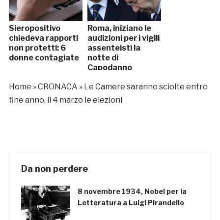
Sieropositivo
Roma, iniziano le
chiedeva rapporti
audizioni per i vigili
non protetti: 6
assenteisti la
donne contagiate
notte di
Capodanno
Home
»
CRONACA
»
Le Camere saranno sciolte entro
fine anno, il 4 marzo le elezioni
Da non perdere
8 novembre 1934, Nobel per la
Letteratura a Luigi Pirandello