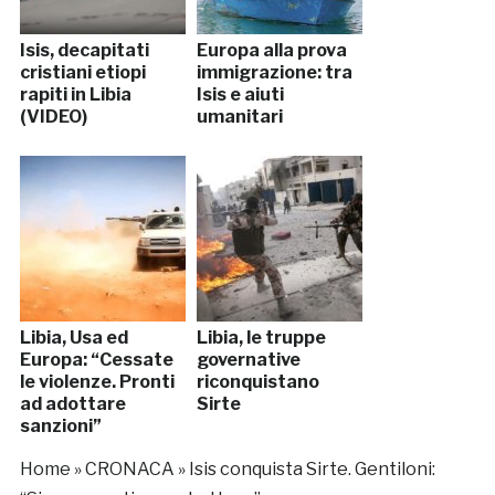
Isis, decapitati
Europa alla prova
cristiani etiopi
immigrazione: tra
rapiti in Libia
Isis e aiuti
(VIDEO)
umanitari
Libia, Usa ed
Libia, le truppe
Europa: “Cessate
governative
le violenze. Pronti
riconquistano
ad adottare
Sirte
sanzioni”
Home
»
CRONACA
»
Isis conquista Sirte. Gentiloni: