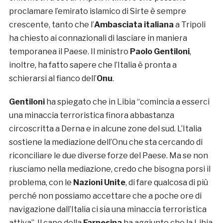
proclamare l’emirato islamico di Sirte è sempre
crescente, tanto che l’
Ambasciata italiana
a Tripoli
ha chiesto ai connazionali di lasciare in maniera
temporanea il Paese. Il ministro
Paolo Gentiloni
,
inoltre, ha fatto sapere che l’Italia è pronta a
schierarsi al fianco dell’
Onu
.
Gentiloni
ha spiegato che in Libia “comincia a esserci
una minaccia terroristica finora abbastanza
circoscritta a Derna e in alcune zone del sud. L’Italia
sostiene la mediazione dell’Onu che sta cercando di
riconciliare le due diverse forze del Paese. Ma se non
riusciamo nella mediazione, credo che bisogna porsi il
problema, con le
Nazioni Unite
, di fare qualcosa di più
perché non possiamo accettare che a poche ore di
navigazione dall’Italia ci sia una minaccia terroristica
attiva”. Il capo della
Farnesina
ha aggiunto che la Libia