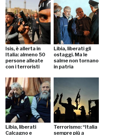
Isis, è allerta in
Libia, liberati gli
Italia: almeno 50
ostaggi. Ma le
persone alleate
salme non tornano
con i terroristi
in patria
Libia, liberati
Terrorismo: “Italia
Calcagno e
sempre più a