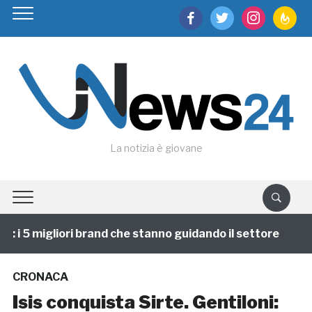
facebook
twitter
instagram
feedburn
La notizia è giovane
i 5 migliori brand che stanno guidando il settore
1 a
CRONACA
Isis conquista Sirte. Gentiloni: