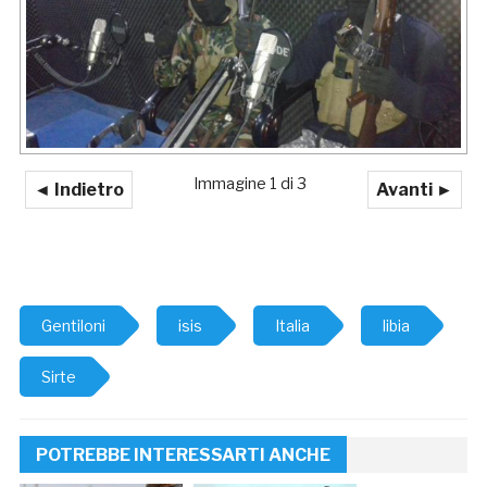
Immagine 1 di 3
◄ Indietro
Avanti ►
Gentiloni
isis
Italia
libia
Sirte
POTREBBE INTERESSARTI ANCHE