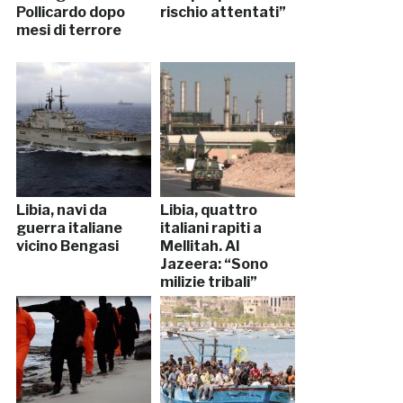
Pollicardo dopo
rischio attentati”
mesi di terrore
Libia, navi da
Libia, quattro
guerra italiane
italiani rapiti a
vicino Bengasi
Mellitah. Al
Jazeera: “Sono
milizie tribali”