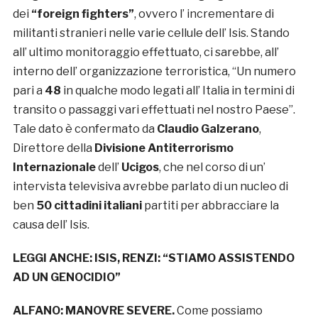
dei
“foreign fighters”
, ovvero l’ incrementare di
militanti stranieri nelle varie cellule dell’ Isis. Stando
all’ ultimo monitoraggio effettuato, ci sarebbe, all’
interno dell’ organizzazione terroristica, “Un numero
pari a
48
in qualche modo legati all’ Italia in termini di
transito o passaggi vari effettuati nel nostro Paese”.
Tale dato è confermato da
Claudio Galzerano
,
Direttore della
Divisione Antiterrorismo
Internazionale
dell’
Ucigos
, che nel corso di un’
intervista televisiva avrebbe parlato di un nucleo di
ben
50 cittadini italiani
partiti per abbracciare la
causa dell’ Isis.
LEGGI ANCHE:
ISIS, RENZI: “STIAMO ASSISTENDO
AD UN GENOCIDIO”
ALFANO: MANOVRE SEVERE.
Come possiamo