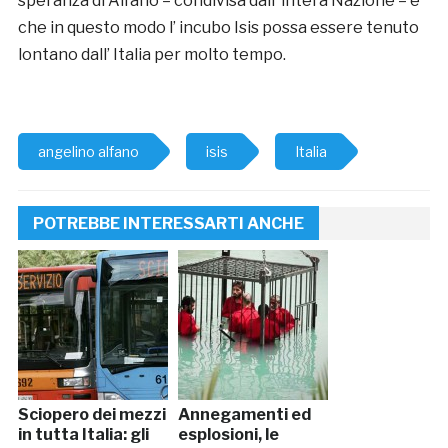
speranza di Alfano – condivisa dall’ intera Nazione – è
che in questo modo l’ incubo Isis possa essere tenuto
lontano dall’ Italia per molto tempo.
angelino alfano
isis
Italia
POTREBBE INTERESSARTI ANCHE
Sciopero dei mezzi
Annegamenti ed
in tutta Italia: gli
esplosioni, le