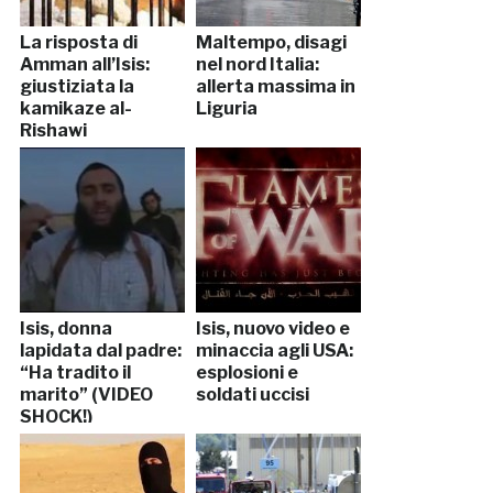
La risposta di
Maltempo, disagi
Amman all’Isis:
nel nord Italia:
giustiziata la
allerta massima in
kamikaze al-
Liguria
Rishawi
Isis, donna
Isis, nuovo video e
lapidata dal padre:
minaccia agli USA:
“Ha tradito il
esplosioni e
marito” (VIDEO
soldati uccisi
SHOCK!)