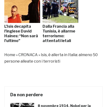
L’Isis decapita
Dalla Francia alla
l’inglese David
Tunisia, è allarme
Haines: “Non sarà
terrorismo:
l’ultimo”
attentati letali
Home
»
CRONACA
»
Isis, è allerta in Italia: almeno 50
persone alleate con i terroristi
Da non perdere
8 novembre 1934, Nobel per la