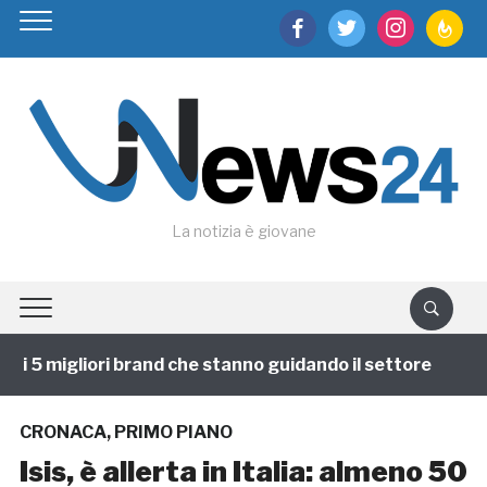
facebook
twitter
instagram
feedburn
La notizia è giovane
 5 migliori brand che stanno guidando il settore
1 a
CRONACA
,
PRIMO PIANO
Isis, è allerta in Italia: almeno 50