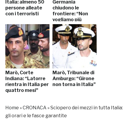
Italia: almeno 50
Germania
persone alleate
chiudono le
con i terroristi
frontiere: “Non
vogliamo più
immigrati”
Marò, Corte
Marò, Tribunale di
Indiana: “Latorre
Amburgo: “Girone
rientra in Italia per
non torna in Italia”
quattro mesi”
Home
»
CRONACA
»
Sciopero dei mezzi in tutta Italia:
gli orari e le fasce garantite