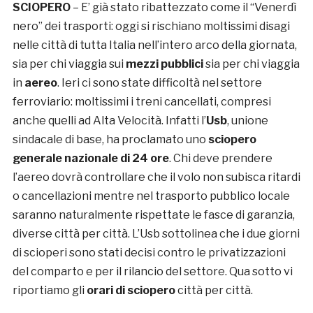
SCIOPERO
– E’ già stato ribattezzato come il “Venerdì
nero” dei trasporti: oggi si rischiano moltissimi disagi
nelle città di tutta Italia nell’intero arco della giornata,
sia per chi viaggia sui
mezzi pubblici
sia per chi viaggia
in
aereo
. Ieri ci sono state difficoltà nel settore
ferroviario: moltissimi i treni cancellati, compresi
anche quelli ad Alta Velocità. Infatti l’
Usb
, unione
sindacale di base, ha proclamato uno
sciopero
generale nazionale di 24 ore
. Chi deve prendere
l’aereo dovrà controllare che il volo non subisca ritardi
o cancellazioni mentre nel trasporto pubblico locale
saranno naturalmente rispettate le fasce di garanzia,
diverse città per città. L’Usb sottolinea che i due giorni
di scioperi sono stati decisi contro le privatizzazioni
del comparto e per il rilancio del settore. Qua sotto vi
riportiamo gli
orari di sciopero
città per città.