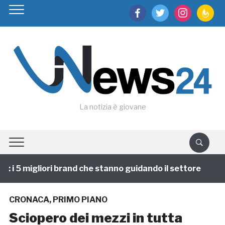
facebook
twitter
instagram
feedburn
La notizia è giovane
i 5 migliori brand che stanno guidando il settore
1 
CRONACA
,
PRIMO PIANO
Sciopero dei mezzi in tutta