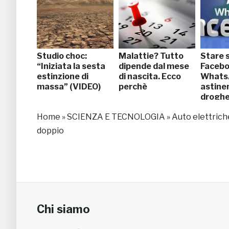
Studio choc:
Malattie? Tutto
Stare 
“Iniziata la sesta
dipende dal mese
Facebo
estinzione di
di nascita. Ecco
Whats
massa” (VIDEO)
perchè
astine
drogh
Home
»
SCIENZA E TECNOLOGIA
»
Auto elettriche
doppio
Chi siamo