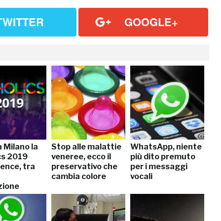
TWITTER
GOOGLE+
 Milano la
Stop alle malattie
WhatsApp, niente
cs 2019
veneree, ecco il
più dito premuto
ence, tra
preservativo che
per i messaggi
cambia colore
vocali
zione