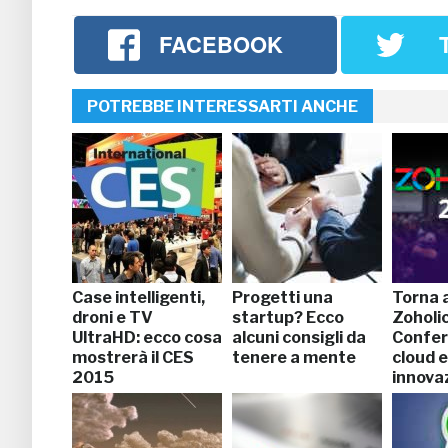
FACEBOOK
POTREBBE INTERESSARTI ANCHE
Case intelligenti,
Progetti una
Torna a
droni e TV
startup? Ecco
Zoholi
UltraHD: ecco cosa
alcuni consigli da
Confer
mostrerà il CES
tenere a mente
cloud e
2015
innova