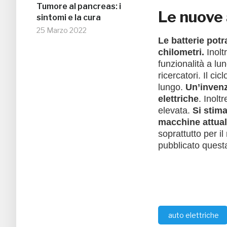
Tumore al pancreas: i
Le nuove 
sintomi e la cura
25 Marzo 2022
Le batterie pot
chilometri.
Inoltr
funzionalità a lu
ricercatori. I
l cic
lungo.
Un’invenz
elettriche
. Inolt
elevata.
Si stima
macchine attual
soprattutto per i
pubblicato questa
auto elettriche