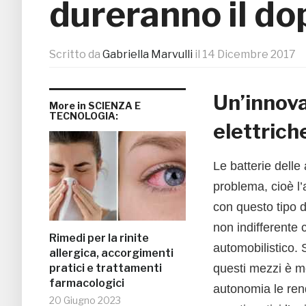
dureranno il do
Scritto da
Gabriella Marvulli
il
14 Dicembre 2017
Un’innov
More in SCIENZA E
TECNOLOGIA:
elettrich
Le batterie dell
problema, cioè l’
con questo tipo d
non indifferente
Rimedi per la rinite
automobilistico. 
allergica, accorgimenti
pratici e trattamenti
questi mezzi è mo
farmacologici
autonomia le rend
20 Giugno 2023