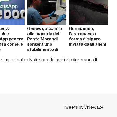
senza
Genova, accanto
Oumuamua,
ok e
alle macerie del
l’astronave a
App genera
Ponte Morandi
forma di sigaro
nza come le
sorgerà uno
inviata dagli alieni
e
stabilimento di
grafene
, importante rivoluzione: le batterie dureranno il
Tweets by VNews24