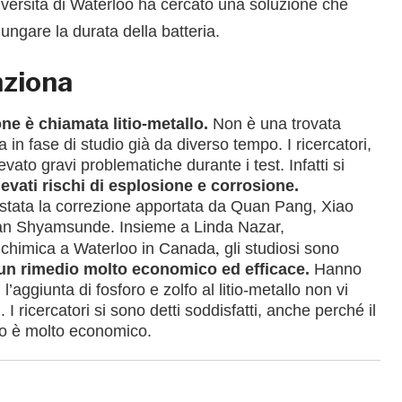
niversità di Waterloo ha cercato una soluzione che
lungare la durata della batteria.
ziona
ne è chiamata litio-metallo.
Non è una trovata
ra in fase di studio già da diverso tempo. I ricercatori,
vato gravi problematiche durante i test. Infatti si
levati rischi di esplosione e corrosione.
tata la correzione apportata da Quan Pang, Xiao
an Shyamsunde. Insieme a Linda Nazar,
,
 chimica a Waterloo in Canada
gli studiosi sono
un rimedio molto economico ed efficace.
Hanno
’aggiunta di fosforo e zolfo al litio-metallo non vi
. I ricercatori si sono detti soddisfatti, anche perché il
o è molto economico.