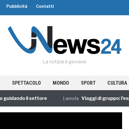
Pubblicità
Contatti
La notizia è giovane
SPETTACOLO
MONDO
SPORT
CULTURA
dando il settore
Viaggi di gruppo: l’esperi
1 annofa