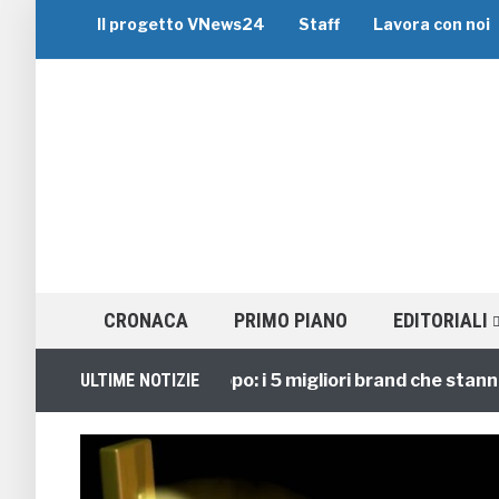
Il progetto VNews24
Staff
Lavora con noi
CRONACA
PRIMO PIANO
EDITORIALI
Viaggi di Gruppo: i 5 migliori brand che stanno gui
ULTIME NOTIZIE