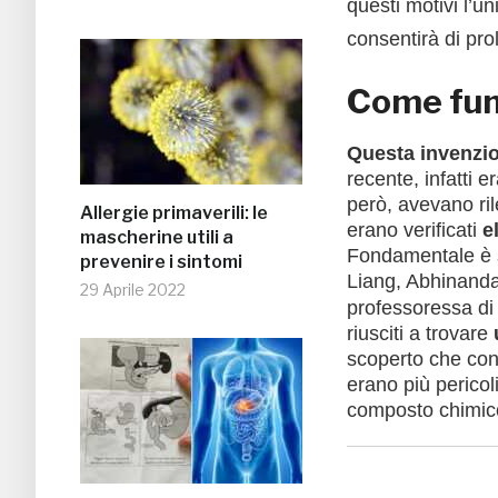
questi motivi l’u
consentirà di pro
Come fun
Questa invenzio
recente, infatti e
però, avevano rile
Allergie primaverili: le
erano verificati
e
mascherine utili a
Fondamentale è s
prevenire i sintomi
Liang, Abhinand
29 Aprile 2022
professoressa di
riusciti a trovare
scoperto che con l
erano più pericoli
composto chimic