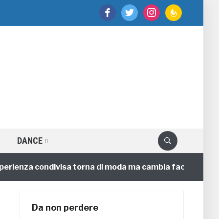
facebook
twitter
instagram
feedburner
DANCE
enza condivisa torna di moda ma cambia faccia
4 ann
Da non perdere