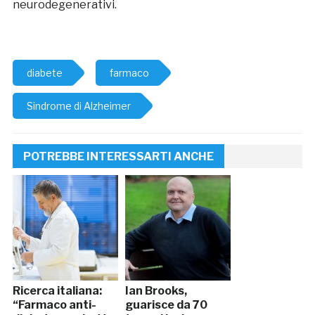
neurodegenerativi.
diabete
farmaco
Sindrome di Alzheimer
POTREBBE INTERESSARTI ANCHE
Ricerca italiana:
Ian Brooks,
“Farmaco anti-
guarisce da 70