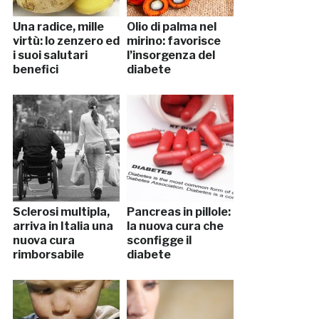
Una radice, mille
Olio di palma nel
virtù: lo zenzero ed
mirino: favorisce
i suoi salutari
l’insorgenza del
benefici
diabete
Sclerosi multipla,
Pancreas in pillole:
arriva in Italia una
la nuova cura che
nuova cura
sconfigge il
rimborsabile
diabete