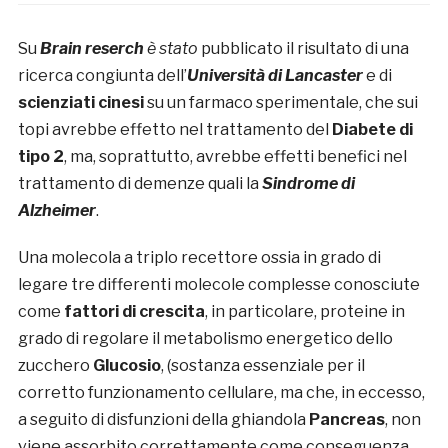
Su
Brain reserch
è stato
pubblicato il risultato di una
ricerca congiunta dell’
Università di Lancaster
e di
scienziati cinesi
su un farmaco sperimentale, che sui
topi avrebbe effetto nel trattamento del
Diabete
di
tipo 2
, ma, soprattutto, avrebbe effetti benefici nel
trattamento di demenze quali la
Sindrome di
Alzheimer
.
Una molecola a triplo recettore ossia in grado di
legare tre differenti molecole complesse conosciute
come
fattori di crescita
, in particolare, proteine in
grado di regolare il metabolismo energetico dello
zucchero
Glucosio
, (sostanza essenziale per il
corretto funzionamento cellulare, ma che, in eccesso,
a seguito di disfunzioni della ghiandola
Pancreas
, non
viene assorbito correttamente come conseguenza