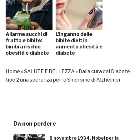
Allarme succhi di
L’inganno delle
frutta e bibite:
bibite diet: in
bimbi a rischio
aumento obesità e
obesità e diabete
diabete
Home
»
SALUTE E BELLEZZA
»
Dalla cura del Diabete
tipo 2 una speranza per la Sindrome di Alzheimer
Da non perdere
8 novembre 1934, Nobel per la