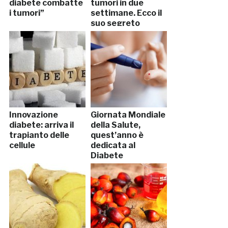
diabete combatte
tumori in due
i tumori”
settimane. Ecco il
suo segreto
Innovazione
Giornata Mondiale
diabete: arriva il
della Salute,
trapianto delle
quest’anno è
cellule
dedicata al
Diabete