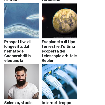
Prospettive di
Esopianeta di tipo
longevità: dal
terrestre: l’ultima
nematode
scoperta del
Caenorabditis
telescopio orbitale
elegans la
Kepler
risposta?
Scienza, studio
Internet troppo