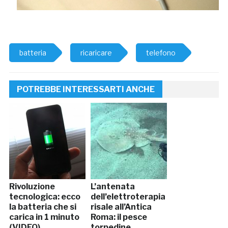
batteria
ricaricare
telefono
POTREBBE INTERESSARTI ANCHE
Rivoluzione
L’antenata
tecnologica: ecco
dell’elettroterapia
la batteria che si
risale all’Antica
carica in 1 minuto
Roma: il pesce
(VIDEO)
torpedine