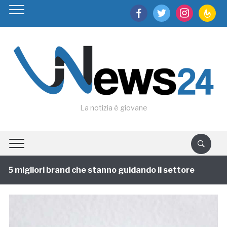
facebook
twitter
instagram
feedburn
La notizia è giovane
migliori brand che stanno guidando il settore
1 annof