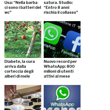
Usa: “Nella barba
satura. Studio:
ci sono i batteri del
“Entro 8 anni
wc”
rischia il collasso”
Diabete, la cura
Nuovo record per
arriva dalla
WhatsApp: 800
corteccia degli
milioni di utenti
alberi di mele
attivi al mese