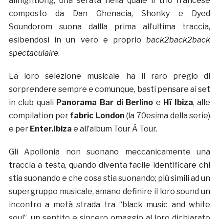
allnightlong, una serata nella quale il trio francese
composto da Dan Ghenacia, Shonky e Dyed
Soundorom suona dallla prima all’ultima traccia,
esibendosi in un vero e proprio
back2back2back
spectaculaire
.
La loro selezione musicale ha il raro pregio di
sorprendere sempre e comunque, basti pensare ai set
in club quali
Panorama Bar di Berlino
e
Hï Ibiza
, alle
compilation per
fabric London
(la 70esima della serie)
e per
Enter.Ibiza
e all’album Tour À Tour.
Gli Apollonia non suonano meccanicamente una
traccia a testa, quando diventa facile identificare chi
stia suonando e che cosa stia suonando; più simili ad un
supergruppo musicale, amano definire il loro sound un
incontro a metà strada tra “black music and white
soul”, un sentito e sincero omaggio al loro dichiarato