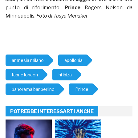
punto di riferimento,
Prince
Rogers Nelson da
Minneapolis.
Foto di Tasya Menaker
amnesia milano
apollonia
fabric london
hi ibiza
panorama bar berlino
Prince
POTREBBE INTERESSARTI ANCHE