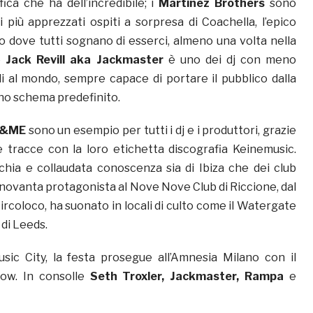
fica che ha dell’incredibile; i
Martinez Brothers
sono
i più apprezzati ospiti a sorpresa di Coachella, l’epico
o dove tutti sognano di esserci, almeno una volta nella
e
Jack Revill aka Jackmaster
è uno dei dj con meno
li al mondo, sempre capace di portare il pubblico dalla
no schema predefinito.
&ME
sono un esempio per tutti i dj e i produttori, grazie
le tracce con la loro etichetta discografia Keinemusic.
hia e collaudata conoscenza sia di Ibiza che dei club
ni novanta protagonista al Nove Nove Club di Riccione, dal
ircoloco, ha suonato in locali di culto come il Watergate
 di Leeds.
sic City, la festa prosegue all’Amnesia Milano con il
how. In consolle
Seth Troxler, Jackmaster, Rampa
e