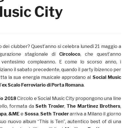
Music City
 dei clubber? Quest’anno si celebra lunedì 21 maggio a
augurazione stagionale di
Circoloco
, che quest’anno
o ventesimo compleanno. E come lo scorso anno, i
iziano il sabato precedente, quando il party ibizenco per
tta la sua energia musicale approdano al
Social Music
l’
ex Scalo Ferroviario di Porta Romana
.
io 2018
Circolo e Social Music City propongono una line
vello, formata da
Seth Troxler
,
The Martinez Brothers
,
mpa
,
&ME
e
Sossa
.
Seth Troxler
arriva a Milano il giorno
 suo nuovo album “This is Ten”, autentico best of di una