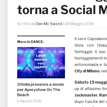
torna a Social 
Scritto da
Dan Mc Sword
il
18 Maggio 2018
Il vero Capodanno
More in DANCE:
Ibiza, con l’in
festeggia il su
festeggiamenti in
antonomasia e tu
City di Milano
, nel
Sabato 19 magg
20mila presenze a Jesolo
up di altissimo li
per Aperyshow On The
Beach
Jackmaster
,
Ra
6 Agosto 2026
dopo l’uscita del