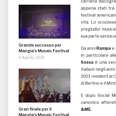
carriera discogra
appena stati tra 
festival american
vita. Lo scozzes
pregiudizi musica
sua parte senza u
Grande successo per
Da anni
Rampa
e
Mangia’s Musaic Festival
in particolare al
6 Agosto 2026
Sossa
è una vecc
italiani: negli an
2001 resident al C
di Berlino e il Mint
E dopo Social Mu
canonico afters
Gran finale per il
&ME.
Mangia’s Musaic Festival