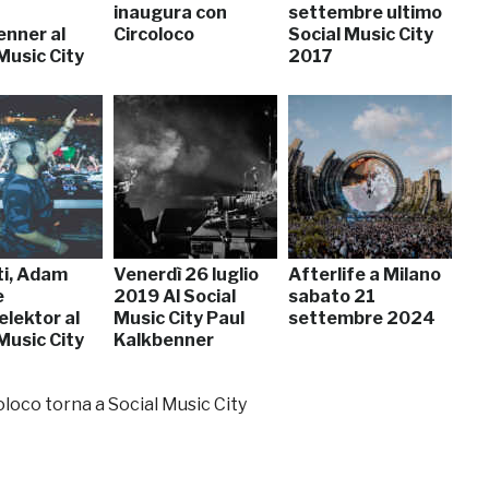
inaugura con
settembre ultimo
enner al
Circoloco
Social Music City
Music City
2017
ti, Adam
Venerdì 26 luglio
Afterlife a Milano
e
2019 Al Social
sabato 21
lektor al
Music City Paul
settembre 2024
Music City
Kalkbenner
loco torna a Social Music City