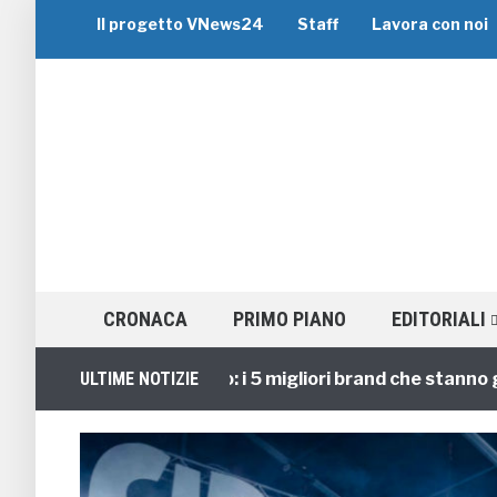
Il progetto VNews24
Staff
Lavora con noi
CRONACA
PRIMO PIANO
EDITORIALI
Viaggi di Gruppo: i 5 migliori brand che stanno guida
ULTIME NOTIZIE