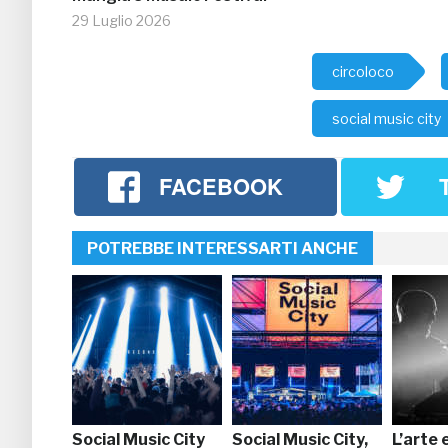
29 Luglio 2026
circoloco
social music city
FACEBOOK
POTREBBE INTERESSARTI ANCHE
Social Music City
Social Music City,
L’arte 