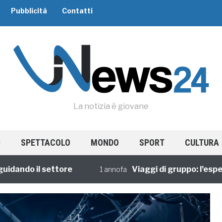
Pubblicità
Contatti
La notizia è giovane
SPETTACOLO
MONDO
SPORT
CULTURA
ndo il settore
Viaggi di gruppo: l’esperien
1 annofa