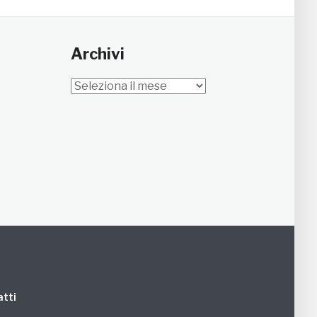
Archivi
Archivi
tti