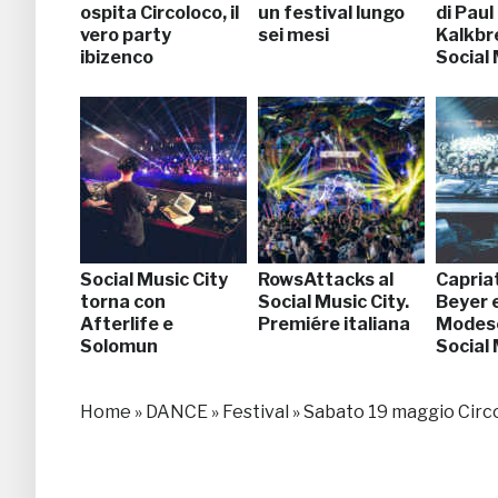
ospita Circoloco, il
un festival lungo
di Paul
vero party
sei mesi
Kalkbr
ibizenco
Social 
Social Music City
RowsAttacks al
Capria
torna con
Social Music City.
Beyer 
Afterlife e
Premiére italiana
Modese
Solomun
Social 
Home
»
DANCE
»
Festival
»
Sabato 19 maggio Circo