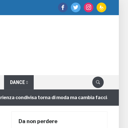
facebook
twitter
instagram
feedburner
DANCE
za condivisa torna di moda ma cambia faccia
4 annifa
Da non perdere