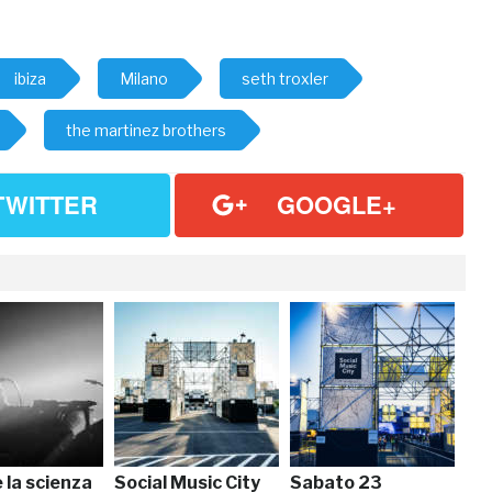
ibiza
Milano
seth troxler
the martinez brothers
TWITTER
GOOGLE+
e la scienza
Social Music City
Sabato 23