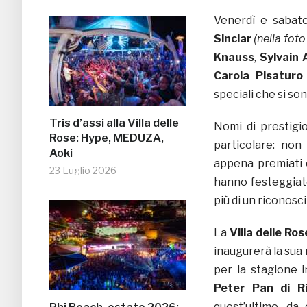
Venerdì e sabato
Sinclar
(nella fot
Knauss
,
Sylvain
Carola Pisaturo
speciali che si son
Tris d’assi alla Villa delle
Nomi di prestigio
Rose: Hype, MEDUZA,
particolare: non
Aoki
appena premiati
23 Luglio 2026
hanno festeggiat
più di un riconosci
La
Villa delle Ro
inaugurerà la sua 
per la stagione i
Peter Pan di R
quest’ultimo, da 