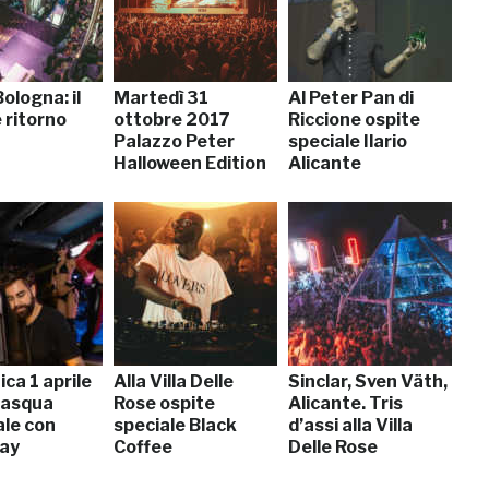
ologna: il
Martedì 31
Al Peter Pan di
 ritorno
ottobre 2017
Riccione ospite
Palazzo Peter
speciale Ilario
Halloween Edition
Alicante
ca 1 aprile
Alla Villa Delle
Sinclar, Sven Väth,
Pasqua
Rose ospite
Alicante. Tris
ale con
speciale Black
d’assi alla Villa
ay
Coffee
Delle Rose