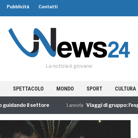
Pubblicità
Contatti
La notizia è giovane
SPETTACOLO
MONDO
SPORT
CULTURA
ando il settore
Viaggi di gruppo: l’esperi
1 annofa