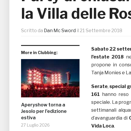
la Villa delle Ro
Scritto da
Dan Mc Sword
il
21 Settembre 2018
Sabato 22 sett
More in Clubbing:
l’estate 2018
ne
propone in conso
Tanja Monies e La
Serate
,
special 
161
hanno reso l’
speciale. La pro
Aperyshow torna a
settimanali alqu
Jesolo per l’edizione
estiva
d’avanguardia di
27 Luglio 2026
Vida Loca
.