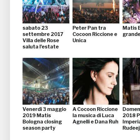
sabato 23
Peter Pan tra
Matis B
settembre 2017
Cocoon Riccione e
grande
Villa delle Rose
Unica
saluta l’estate
Venerdì 3 maggio
A Cocoon Riccione
Domeni
2019 Matis
la musica di Luca
2018 
Bologna closing
Agnelli e Dana Ruh
Imperi
season party
Rudeej