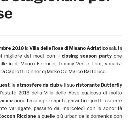
se
embre 2018
la
Villa delle Rose di Misano Adriatico
saluta
l migliore dei modi, con il
closing season party
che
lle in dj Mauro Ferrucci, Tommy Vee e Thor, vocalist
ra Caprotti. Dinner dj Mirko C e Marco Bartolucci.
guest
, le
atmosfere da club
e il suo
ristorante
Butterfly
estate 2018 della Villa delle Rose qualcosa di molto
grammazione ha sempre saputo garantire quattro serate
anto variegate, passano dai mercoledì con le sonorità
Cocoon Riccione
a quelle più urban della domenica con