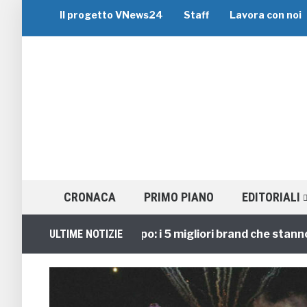
Il progetto VNews24
Staff
Lavora con noi
CRONACA
PRIMO PIANO
EDITORIALI
Viaggi di Gruppo: i 5 migliori brand che stanno guid
ULTIME NOTIZIE