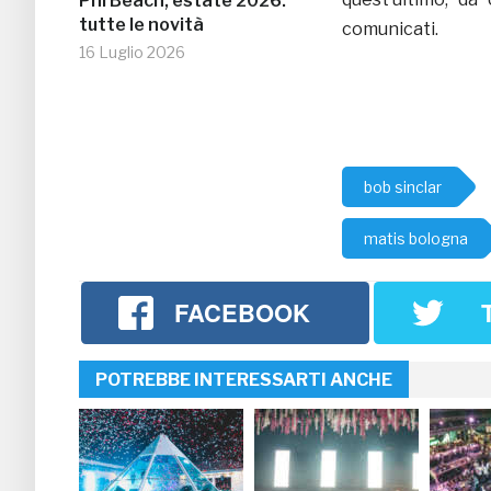
Phi Beach, estate 2026:
tutte le novità
comunicati.
16 Luglio 2026
bob sinclar
matis bologna
FACEBOOK
POTREBBE INTERESSARTI ANCHE