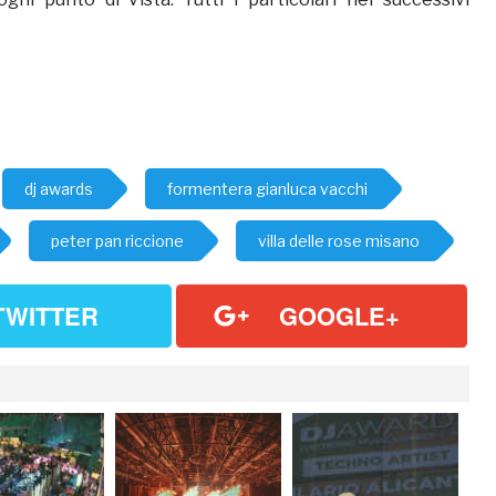
dj awards
formentera gianluca vacchi
peter pan riccione
villa delle rose misano
TWITTER
GOOGLE+