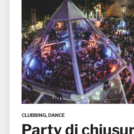
CLUBBING
,
DANCE
Party di chiusu