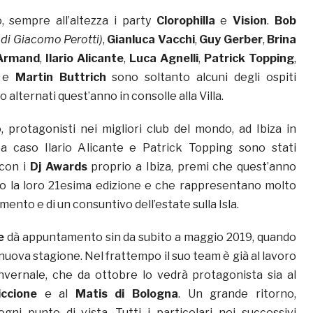
, sempre all’altezza i party
Clorophilla
e
Vision
.
Bob
o di Giacomo Perotti)
,
Gianluca Vacchi
,
Guy Gerber
,
Brina
 Armand
,
Ilario Alicante
,
Luca Agnelli
,
Patrick Topping
,
e
Martin Buttrich
sono soltanto alcuni degli ospiti
o alternati quest’anno in consolle alla Villa.
, protagonisti nei migliori club del mondo, ad Ibiza in
 a caso Ilario Alicante e Patrick Topping sono stati
 con i
Dj Awards
proprio a Ibiza, premi che quest’anno
o la loro 21esima edizione e che rappresentano molto
mento e di un consuntivo dell’estate sulla Isla.
se
dà appuntamento sin da subito a maggio 2019, quando
nuova stagione. Nel frattempo il suo team è già al lavoro
nvernale, che da ottobre lo vedrà protagonista sia al
iccione
e al
Matis di Bologna
. Un grande ritorno,
ogni punto di vista. Tutti i particolari nei successivi