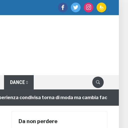
facebook
twitter
instagram
feedburner
DANCE
enza condivisa torna di moda ma cambia faccia
4 anni
Da non perdere