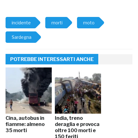
incidente
morti
moto
Sardegna
POTREBBE INTERESSARTI ANCHE
Cina, autobus in
India, treno
fiamme: almeno
deraglia e provoca
35 morti
oltre 100 morti e
150 feriti