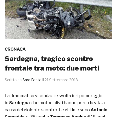
CRONACA
Sardegna, tragico scontro
frontale tra moto: due morti
Scritto da
Sara Fonte
il
21 Settembre 2018
La drammatica vicenda si è svolta ieri pomeriggio
in
Sardegna
, due motociclisti hanno perso la vita a
causa del violento scontro. Le vittime sono
Antonio
Camedda
, di 36 anni, e
Tommaso Angius
di 18 anni,