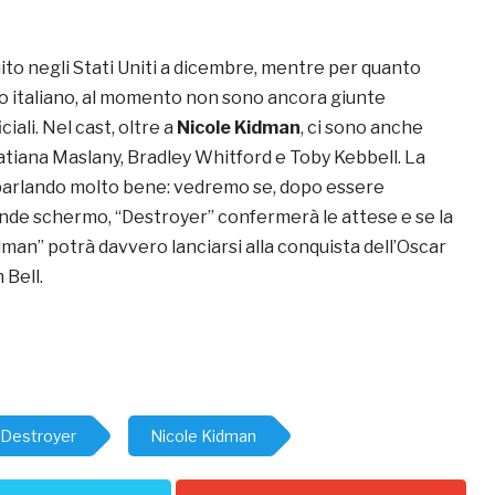
ibuito negli Stati Uniti a dicembre, mentre per quanto
to italiano, al momento non sono ancora giunte
iali. Nel cast, oltre a
Nicole Kidman
, ci sono anche
atiana Maslany, Bradley Whitford e Toby Kebbell. La
à parlando molto bene: vedremo se, dopo essere
nde schermo, “Destroyer” confermerà le attese e se la
man” potrà davvero lanciarsi alla conquista dell’Oscar
 Bell.
Destroyer
Nicole Kidman