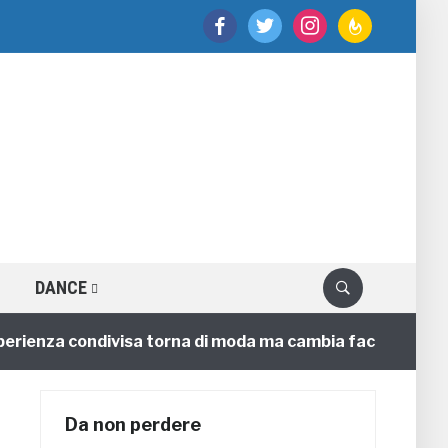
facebook
twitter
instagram
feedburner
DANCE
nza condivisa torna di moda ma cambia faccia
4 anni
Da non perdere