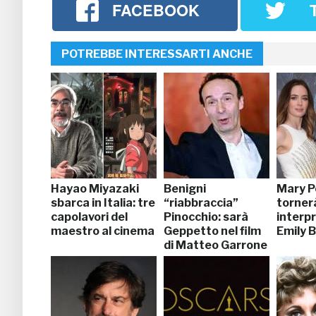
FACEBOOK
POTREBBE INTERESSARTI ANCHE
Hayao Miyazaki
Benigni
Mary P
sbarca in Italia: tre
“riabbraccia”
tornerà
capolavori del
Pinocchio: sarà
interp
maestro al cinema
Geppetto nel film
Emily B
di Matteo Garrone