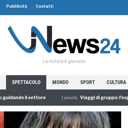
Pubblicità
Contatti
La notizia è giovane
SPETTACOLO
MONDO
SPORT
CULTURA
ando il settore
Viaggi di gruppo: l’esperie
1 annofa