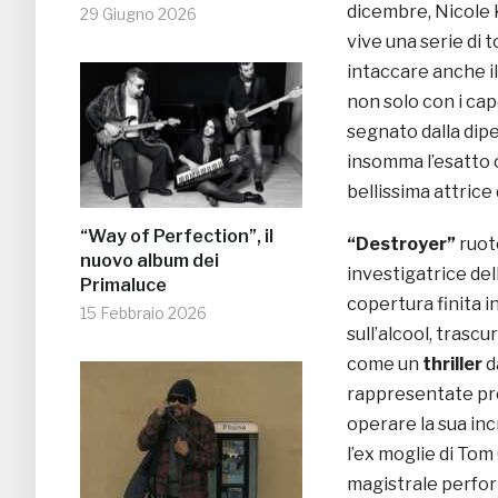
dicembre, Nicole 
29 Giugno 2026
vive una serie di 
intaccare anche il
non solo con i cape
segnato dalla dipe
insomma l’esatto 
bellissima attrice
“Way of Perfection”, il
“Destroyer”
ruote
nuovo album dei
investigatrice del
Primaluce
copertura finita i
15 Febbraio 2026
sull’alcool, trascu
come un
thriller
d
rappresentate pro
operare la sua inc
l’ex moglie di Tom
magistrale perfor