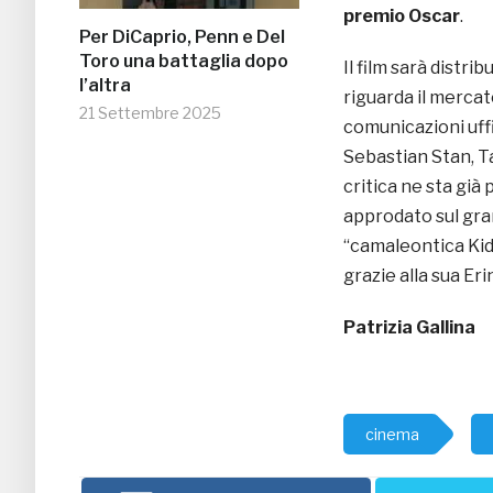
premio Oscar
.
Per DiCaprio, Penn e Del
Toro una battaglia dopo
Il film sarà distr
l’altra
riguarda il merca
21 Settembre 2025
comunicazioni uffic
Sebastian Stan, T
critica ne sta gi
approdato sul gra
“camaleontica Kid
grazie alla sua Erin
Patrizia Gallina
cinema