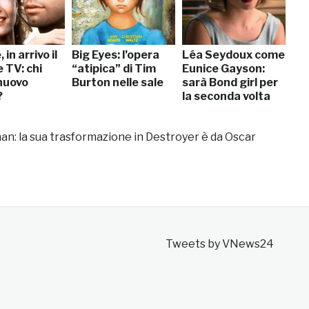
in arrivo il
Big Eyes: l’opera
Léa Seydoux come
 TV: chi
“atipica” di Tim
Eunice Gayson:
 nuovo
Burton nelle sale
sarà Bond girl per
?
la seconda volta
n: la sua trasformazione in Destroyer è da Oscar
Tweets by VNews24