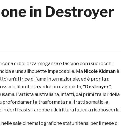
one in Destroyer
icona di bellezza, eleganza e fascino con i suoi occhi
candida e una silhouette impeccabile. Ma
Nicole Kidman
è
to) un’attrice di fama internazionale, ed è pronta a
ossimo film che la vedrà protagonista,
“Destroyer”
,
sama. L’artista australiana, infatti, dai primi trailer della
sa profondamente trasformata nei tratti somatici e
 in certi casi si farebbe addirittura fatica a riconoscerla.
o nelle sale cinematografiche statunitensi per il mese di