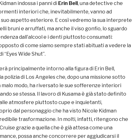
Kidman indossa i panni di
Erin Bell
, una detective che
tormenti interiori che, inevitabilmente, vanno ad
 suo aspetto esteriore. E così vedremo la sua interprete
lli bruni e arruffati, ma anche il viso gonfio, lo sguardo
ndenza dall’alcool e i denti piuttosto consumati:
opposto di come siamo sempre stati abituati a vedere la
 di “Eyes Wide Shut”.
rà principalmente intorno alla figura di Erin Bell,
la polizia di Los Angeles che, dopo una missione sotto
n malo modo, ha riversato le sue sofferenze interiori
rando se stessa. Il lavoro di Kusama è già stato definito
alle atmosfere piuttosto cupe e inquietanti,
prio dal personaggio che ha visto Nicole Kidman
redibile trasformazione. In molti, infatti, ritengono che
 Cruise grazie a quella che è già attesa come una
mance, possa anche concorrere per aggiudicarsi il