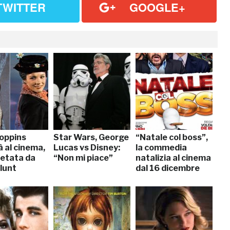
TWITTER
GOOGLE+
oppins
Star Wars, George
“Natale col boss”,
 al cinema,
Lucas vs Disney:
la commedia
retata da
“Non mi piace”
natalizia al cinema
lunt
dal 16 dicembre