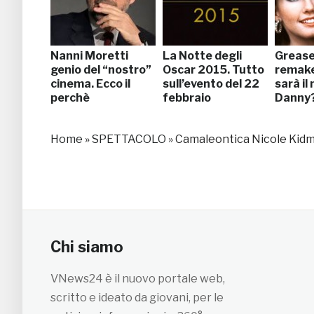
Nanni Moretti
La Notte degli
Grease, 
genio del “nostro”
Oscar 2015. Tutto
remake
cinema. Ecco il
sull’evento del 22
sarà il
perchè
febbraio
Danny
Home
»
SPETTACOLO
»
Camaleontica Nicole Kidma
Chi siamo
VNews24 è il nuovo portale web,
scritto e ideato da giovani, per le