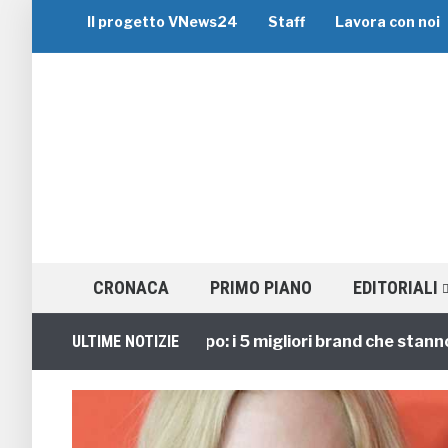
Il progetto VNews24
Staff
Lavora con noi
CRONACA
PRIMO PIANO
EDITORIALI
Viaggi di Gruppo: i 5 migliori brand che stanno guid
ULTIME NOTIZIE