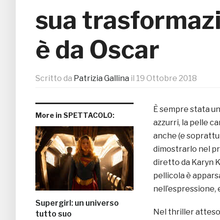
sua trasformazi
è da Oscar
Scritto da
Patrizia Gallina
il
19 Ottobre 2018
È sempre stata un’
More in SPETTACOLO:
azzurri, la pelle 
anche (e soprattut
dimostrarlo nel pr
diretto da Karyn Ku
pellicola è appar
nell’espressione, e
Supergirl: un universo
Nel thriller attes
tutto suo