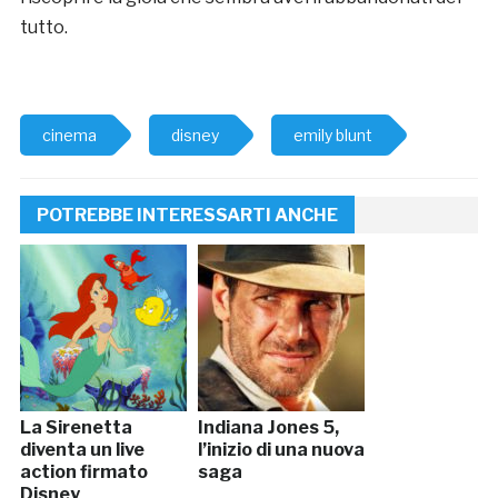
tutto.
cinema
disney
emily blunt
POTREBBE INTERESSARTI ANCHE
La Sirenetta
Indiana Jones 5,
diventa un live
l’inizio di una nuova
action firmato
saga
Disney