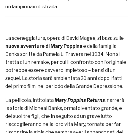
un lampionaio di strada.
La sceneggiatura, opera di David Magee, si basa sulle
nuove avventure di Mary Poppins
e della famiglia
Banks scritte da Pamela L. Travers nel 1934. Non si
tratta di un remake, per cui il confronto con l’originale
potrebbe essere davvero impietoso – bensì di un
sequel. La storia sarà ambientata 20 anni dopo i fatti
del primo film, nel periodo della Grande Depressione.
La pellicola, intitolata
Mary Poppins Returns
,
narrerà
la storia di Micheal Banks, ormai diventato grande, e
dei suoi tre figli, che in seguito ad un grave lutto
riaccoglieranno nella loro vita Mary, tornata per far
riscoprire la gioia che sembra averli abbandonati del