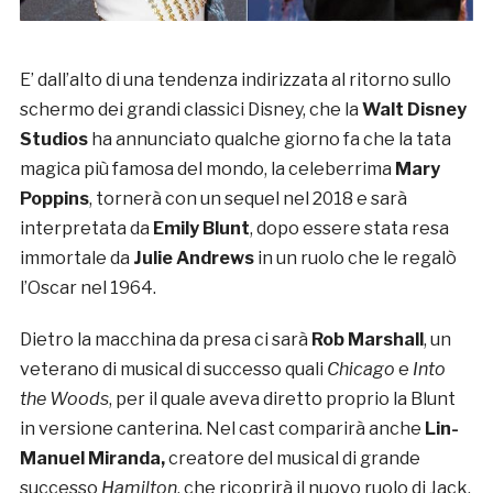
E’ dall’alto di una tendenza indirizzata al ritorno sullo
schermo dei grandi classici Disney, che la
Walt Disney
Studios
ha annunciato qualche giorno fa che la tata
magica più famosa del mondo, la celeberrima
Mary
Poppins
, tornerà con un sequel nel 2018 e sarà
interpretata da
Emily Blunt
, dopo essere stata resa
immortale da
Julie Andrews
in un ruolo che le regalò
l’Oscar nel 1964.
Dietro la macchina da presa ci sarà
Rob Marshall
, un
veterano di musical di successo quali
Chicago
e
Into
the Woods
, per il quale aveva diretto proprio la Blunt
in versione canterina. Nel cast comparirà anche
Lin-
Manuel Miranda
,
creatore del musical di grande
successo
Hamilton
, che ricoprirà il nuovo ruolo di Jack,