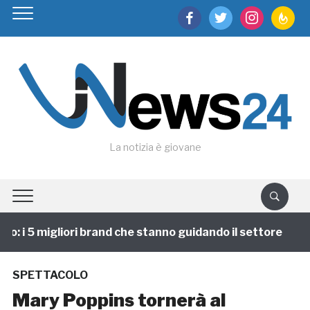
facebook
twitter
instagram
feedburn
La notizia è giovane
 i 5 migliori brand che stanno guidando il settore
1
SPETTACOLO
Mary Poppins tornerà al