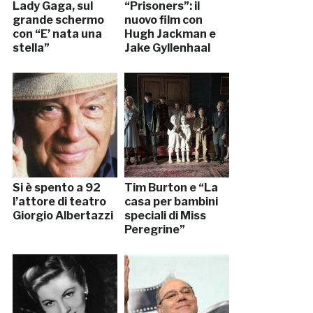
Lady Gaga, sul
“Prisoners”: il
grande schermo
nuovo film con
con “E’ nata una
Hugh Jackman e
stella”
Jake Gyllenhaal
Si è spento a 92
Tim Burton e “La
l’attore di teatro
casa per bambini
Giorgio Albertazzi
speciali di Miss
Peregrine”