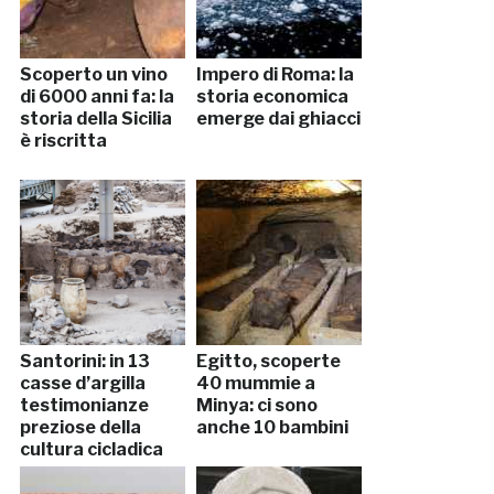
Scoperto un vino
Impero di Roma: la
di 6000 anni fa: la
storia economica
storia della Sicilia
emerge dai ghiacci
è riscritta
Santorini: in 13
Egitto, scoperte
casse d’argilla
40 mummie a
testimonianze
Minya: ci sono
preziose della
anche 10 bambini
cultura cicladica