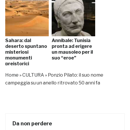
Sahara: dal
Annibale: Tunisia
deserto spuntano
pronta ad erigere
misteriosi
un mausoleo per il
monumenti
suo “eroe”
preistorici
Home
»
CULTURA
»
Ponzio Pilato: il suo nome
campeggia su un anello ritrovato 50 anni fa
Da non perdere