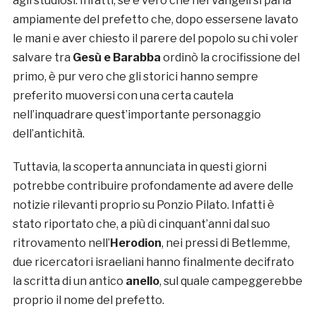
agli studiosi. Infatti, se è vero che nei Vangeli si parla
ampiamente del prefetto che, dopo essersene lavato
le mani e aver chiesto il parere del popolo su chi voler
salvare tra
Gesù e Barabba
ordinò la crocifissione del
primo, è pur vero che gli storici hanno sempre
preferito muoversi con una certa cautela
nell’inquadrare quest’importante personaggio
dell’antichità.
Tuttavia, la scoperta annunciata in questi giorni
potrebbe contribuire profondamente ad avere delle
notizie rilevanti proprio su Ponzio Pilato. Infatti è
stato riportato che, a più di cinquant’anni dal suo
ritrovamento nell’
Herodion
, nei pressi di Betlemme,
due ricercatori israeliani hanno finalmente decifrato
la scritta di un antico
anello
, sul quale campeggerebbe
proprio il nome del prefetto.