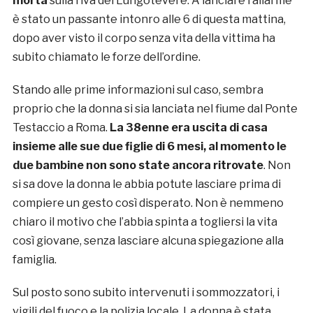
morta
sulla riva del Lungotevere. A lanciare l’allarme
è stato un passante intonro alle 6 di questa mattina,
dopo aver visto il corpo senza vita della vittima ha
subito chiamato le forze dell’ordine.
Stando alle prime informazioni sul caso, sembra
proprio che la donna si sia lanciata nel fiume dal Ponte
Testaccio a Roma.
La 38enne era uscita di casa
insieme alle sue due figlie di 6 mesi, al momento le
due bambine non sono state ancora ritrovate
. Non
si sa dove la donna le abbia potute lasciare prima di
compiere un gesto così disperato. Non è nemmeno
chiaro il motivo che l’abbia spinta a togliersi la vita
così giovane, senza lasciare alcuna spiegazione alla
famiglia.
Sul posto sono subito intervenuti i sommozzatori, i
vigili del fuoco e la polizia locale. La donna è stata