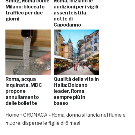
Smog, Roma come
Roma, iniziano le
Milano: bloccato
audizioni per i vigili
traffico per due
assenteisti la
giorni
notte di
Capodanno
Roma, acqua
Qualità della vita in
inquinata. MDC
Italia: Bolzano
propone
leader, Roma
annullamento
sempre più in
delle bollette
basso
Home
»
CRONACA
»
Roma, donna si lancia nel fiume e
muore: disperse le figlie di 6 mesi