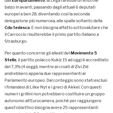
dall’
Europarlamento
, la Lega farebbe un enorme
balzo in avanti, passando dagli attuali 6 deputati
europei a ben 28, diventando così la seconda
delegazione più numerosa, alle spalle soltanto della
Cdu tedesca
. E non bisogna affatto sottovalutare che
il Carroccio risulterebbe il primo partito italiano a
Strasburgo.
Per quanto concerne gli alleati del
Movimento 5
Stelle
, il partito polacco Kukiz 15 ad oggi è accreditato
del 7,3% (4 seggi), mentre ai croati di Zivi Zid
andrebbero appena due rappresentanti al
Parlamento europeo. Dal conteggio sono stati esclusi
i finlandesi di Liike Nyt e i greci di Akkel. Con questi
numeri i grillini non potrebbero costituire un gruppo
autonomo all’Eurocamera, poiché per raggiungere
quest’obiettivo bisogna avere 25 rappresentanti