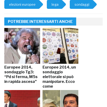
elezioni europee
lega
sondaggi
POTREBBE INTERESSARTI ANCHE
Europee 2014,
Europee 2014, un
sondaggio Tg3:
sondaggio
“Pd si ferma, M5s
elettorale si può
in rapida ascesa”
manipolare. Ecco
come