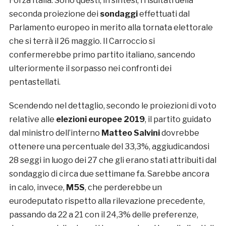
Forza Italia. Sono questi, in sintesi, i risultati della
seconda proiezione dei
sondaggi
effettuati dal
Parlamento europeo in merito alla tornata elettorale
che si terrà il 26 maggio. Il Carroccio si
confermerebbe primo partito italiano, sancendo
ulteriormente il sorpasso nei confronti dei
pentastellati.
Scendendo nel dettaglio, secondo le proiezioni di voto
relative alle
elezioni europee 2019
, il partito guidato
dal ministro dell’interno
Matteo Salvini
dovrebbe
ottenere una percentuale del 33,3%, aggiudicandosi
28 seggi in luogo dei 27 che gli erano stati attribuiti dal
sondaggio di circa due settimane fa. Sarebbe ancora
in calo, invece,
M5S
, che perderebbe un
eurodeputato rispetto alla rilevazione precedente,
passando da 22 a 21 con il 24,3% delle preferenze,