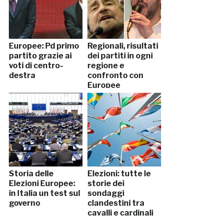
Europee: Pd primo
Regionali, risultati
partito grazie ai
dei partiti in ogni
voti di centro-
regione e
destra
confronto con
Europee
Storia delle
Elezioni: tutte le
Elezioni Europee:
storie dei
in Italia un test sul
sondaggi
governo
clandestini tra
cavalli e cardinali