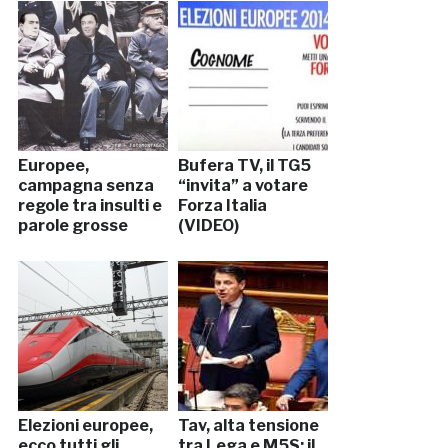
Europee,
Bufera TV, il TG5
campagna senza
“invita” a votare
regole tra insulti e
Forza Italia
parole grosse
(VIDEO)
Elezioni europee,
Tav, alta tensione
ecco tutti gli
tra Lega e M5S: il