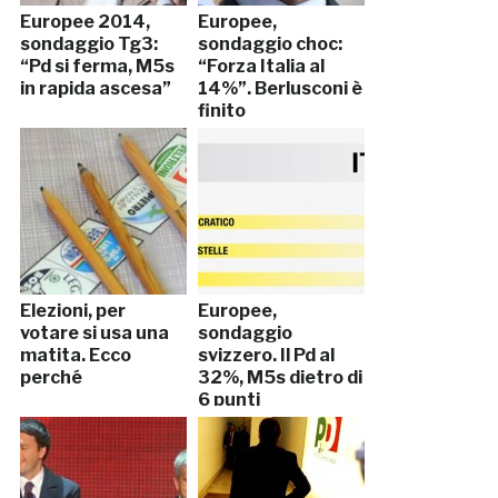
Europee 2014,
Europee,
sondaggio Tg3:
sondaggio choc:
“Pd si ferma, M5s
“Forza Italia al
in rapida ascesa”
14%”. Berlusconi è
finito
Elezioni, per
Europee,
votare si usa una
sondaggio
matita. Ecco
svizzero. Il Pd al
perché
32%, M5s dietro di
6 punti