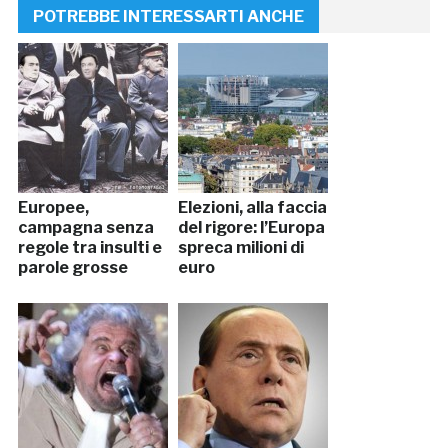
POTREBBE INTERESSARTI ANCHE
Europee,
Elezioni, alla faccia
campagna senza
del rigore: l’Europa
regole tra insulti e
spreca milioni di
parole grosse
euro