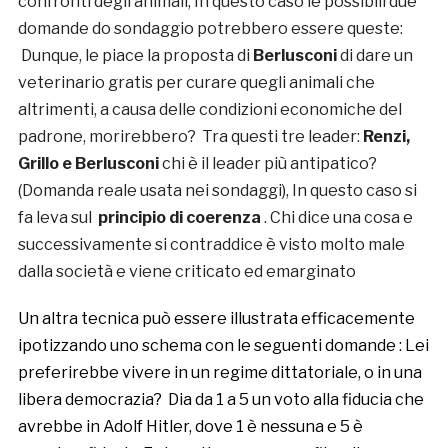
confronti degli animali; In questo caso le possibili due
domande do sondaggio potrebbero essere queste:
Dunque, le piace la proposta di
Berlusconi
di dare un
veterinario gratis per curare quegli animali che
altrimenti, a causa delle condizioni economiche del
padrone, morirebbero? Tra questi tre leader:
Renzi,
Grillo e Berlusconi
chi è il leader più antipatico?
(Domanda reale usata nei sondaggi), In questo caso si
fa leva sul
principio di coerenza
. Chi dice una cosa e
successivamente si contraddice è visto molto male
dalla società e viene criticato ed emarginato
Un altra tecnica può essere illustrata efficacemente
ipotizzando uno schema con le seguenti domande : Lei
preferirebbe vivere in un regime dittatoriale, o in una
libera democrazia? Dia da 1 a 5 un voto alla fiducia che
avrebbe in Adolf Hitler, dove 1 è nessuna e 5 è