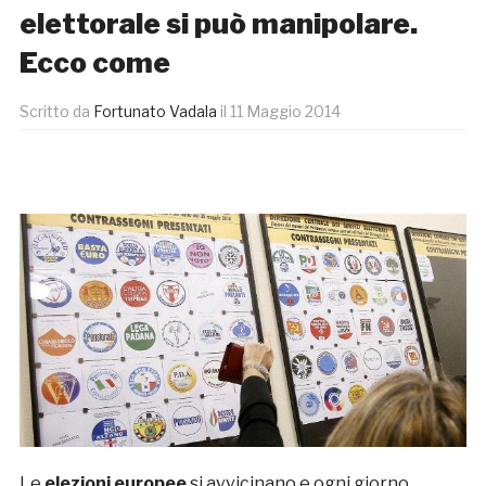
elettorale si può manipolare.
Ecco come
Scritto da
Fortunato Vadala
il
11 Maggio 2014
Le
elezioni europee
si avvicinano e ogni giorno