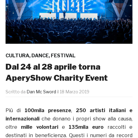
CULTURA
,
DANCE
,
FESTIVAL
Dal 24 al 28 aprile torna
AperyShow Charity Event
Scritto da
Dan Mc Sword
il
18 Marzo 2019
Più di
100mila
presenze
,
250
artisti italiani e
internazionali
che donano i propri show alla causa,
oltre
mille volontari
e
135mila euro
raccolti e
destinati in beneficienza. Questi i numeri da record