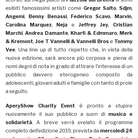
esibiti famosissimi artisti come
Gregor Salto
,
Sdjm
,
Angemi
,
Benny
Benassi
,
Federico
Scavo
,
Marvin
,
Carolina
Marquez
,
Neja
e
Jeffrey
Jey
,
Cristian
Marchi
,
Andrea
Damante
,
Kharfi
& Edmmaro
,
Merk
& Kremont
,
Joe T Vannelli & Vannelli Bros
e
Tommy
Vee
. Una line up di tutto rispetto che, in vista della
nuova edizione, sarà ancora più corposa e piena di
nomi degni di nota in grado di attirare l’interesse di un
pubblico davvero eterogeneo composto da
adolescenti, giovani adulti e famiglie con tanto di prole
a seguito.
AperyShow Charity Event
è pronto a stupire
nuovamente il suo pubblico a suon di
musica e
solidarietà
. A breve verrà svelato il programma
completo dell’edizione 2019, prevista da
mercoledì 24