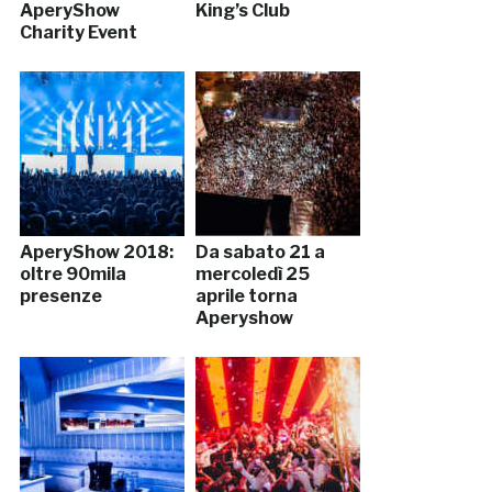
AperyShow
King’s Club
Charity Event
AperyShow 2018:
Da sabato 21 a
oltre 90mila
mercoledì 25
presenze
aprile torna
Aperyshow