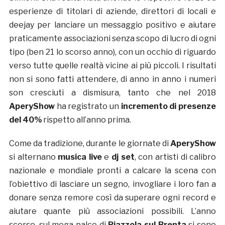
esperienze di titolari di aziende, direttori di locali e
deejay per lanciare un messaggio positivo e aiutare
praticamente associazioni senza scopo di lucro di ogni
tipo (ben 21 lo scorso anno), con un occhio di riguardo
verso tutte quelle realtà vicine ai più piccoli. I risultati
non si sono fatti attendere, di anno in anno i numeri
son cresciuti a dismisura, tanto che nel 2018
AperyShow
ha registrato un
incremento di presenze
del 40%
rispetto all’anno prima.
Come da tradizione, durante le giornate di
AperyShow
si alternano
musica live
e
dj set
, con artisti di calibro
nazionale e mondiale pronti a calcare la scena con
l’obiettivo di lasciare un segno, invogliare i loro fan a
donare senza remore così da superare ogni record e
aiutare quante più associazioni possibili. L’anno
scorso, sul mega palco di
Piazzola sul Brenta
si sono