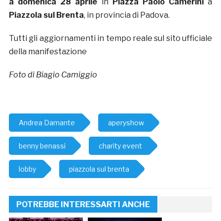
a domenica 28 aprile
in
Piazza Paolo Camerini
a
Piazzola sul Brenta
, in provincia di Padova.
Tutti gli aggiornamenti in tempo reale sul sito ufficiale
della manifestazione
Foto di Biagio Camiggio
Andrea Damante
aperyshow
benny benassi
charity event
lobby
piazzola sul brenta
POTREBBE INTERESSARTI ANCHE