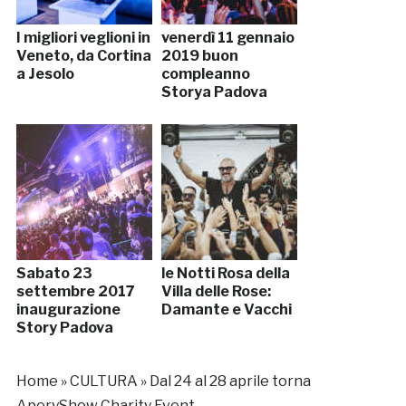
I migliori veglioni in
venerdì 11 gennaio
Veneto, da Cortina
2019 buon
a Jesolo
compleanno
Storya Padova
Sabato 23
le Notti Rosa della
settembre 2017
Villa delle Rose:
inaugurazione
Damante e Vacchi
Story Padova
Home
»
CULTURA
»
Dal 24 al 28 aprile torna
AperyShow Charity Event