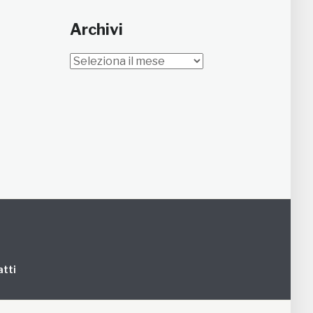
Archivi
Archivi
tti