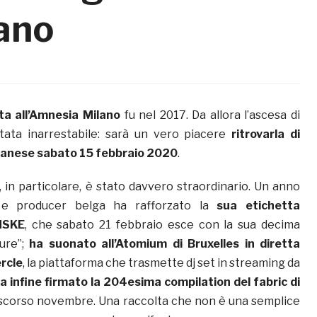
lano
ta all’Amnesia Milano
fu nel 2017. Da allora l’ascesa di
ata inarrestabile: sarà un vero piacere
ritrovarla di
ilanese sabato 15 febbraio 2020
.
s, in particolare, è stato davvero straordinario. Un anno
 e producer belga ha rafforzato la
sua etichetta
NSKE
, che sabato 21 febbraio esce con la sua decima
ure”;
ha suonato all’Atomium di Bruxelles in diretta
rcle
, la piattaforma che trasmette dj set in streaming da
a infine firmato la 204esima compilation del fabric di
o scorso novembre. Una raccolta che non è una semplice