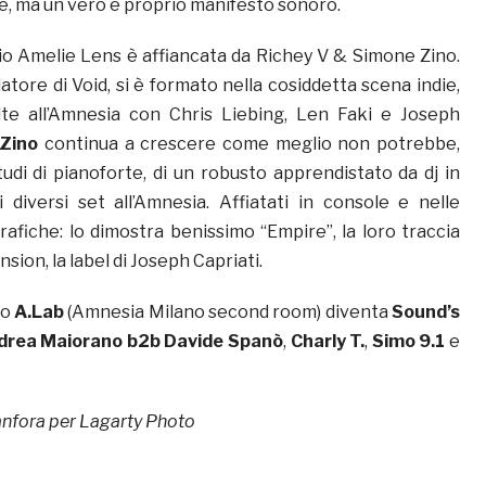
e, ma un vero e proprio manifesto sonoro.
o Amelie Lens è affiancata da Richey V & Simone Zino.
datore di Void, si è formato nella cosiddetta scena indie,
te all’Amnesia con Chris Liebing, Len Faki e Joseph
Zino
continua a crescere come meglio non potrebbe,
tudi di pianoforte, di un robusto apprendistato da dj in
i diversi set all’Amnesia. Affiatati in console e nelle
rafiche: lo dimostra benissimo “Empire”, la loro traccia
sion, la label di Joseph Capriati.
io
A.Lab
(Amnesia Milano second room) diventa
Sound’s
drea Maiorano b2b Davide Spanò
,
Charly T.
,
Simo 9.1
e
anfora per Lagarty Photo