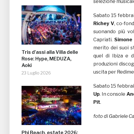
selezione musical
Sabato 15 febbrai
Richey V
, co-fon
suonando più vol
Capriati.
Simone 
merito dei suoi s
Tris d’assi alla Villa delle
quel di Ibiza e d
Rose: Hype, MEDUZA,
produzioni discog
Aoki
uscita per Redimen
23 Luglio 2026
Sabato 15 febbra
Up
. In console
An
Pit
.
foto di Gabriele C
Phi Beach, estate 2026: