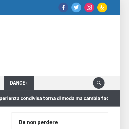
facebook
twitter
instagram
feedburner
DANCE
enza condivisa torna di moda ma cambia faccia
4 ann
Da non perdere