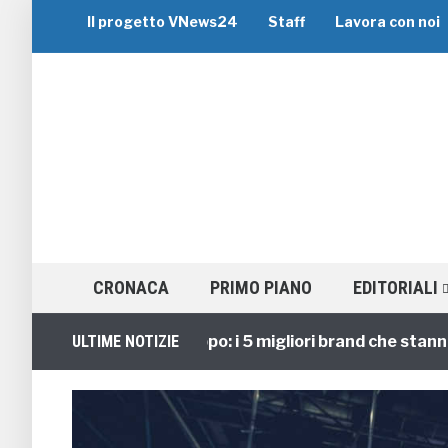
Il progetto VNews24
Staff
Lavora con noi
CRONACA
PRIMO PIANO
EDITORIALI
Viaggi di Gruppo: i 5 migliori brand che stanno gui
ULTIME NOTIZIE