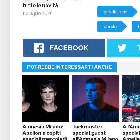
tutte le novità
amelie lens
16 Luglio 2026
cercle
f
FACEBOOK
POTREBBE INTERESSARTI ANCHE
Amnesia Milano:
Jackmaster
All’Am
Apollonia ospiti
special guest
specia
speciali mercoledì
all’Amnesia Milano
Amelie