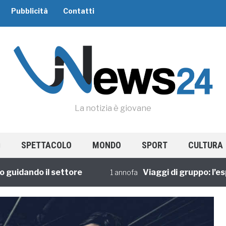
Pubblicità
Contatti
La notizia è giovane
SPETTACOLO
MONDO
SPORT
CULTURA
dando il settore
Viaggi di gruppo: l’esperi
1 annofa