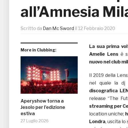
all’Amnesia Mi
Scritto da
Dan Mc Sword
il
12 Febbraio 2020
La sua prima vol
More in Clubbing:
Amelie Lens
è st
nuovo nel club m
Il 2019 della Len
nel quale la dj
discografica LE
release “The Fut
Aperyshow torna a
streaming per Ce
Jesolo per l’edizione
estiva
location uniche;
h
27 Luglio 2026
Londra
, uscita l