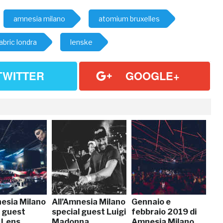
amnesia milano
atomium bruxelles
abric londra
lenske
TWITTER
GOOGLE+
nesia Milano
All’Amnesia Milano
Gennaio e
l guest
special guest Luigi
febbraio 2019 di
 Lens
Madonna
Amnesia Milano